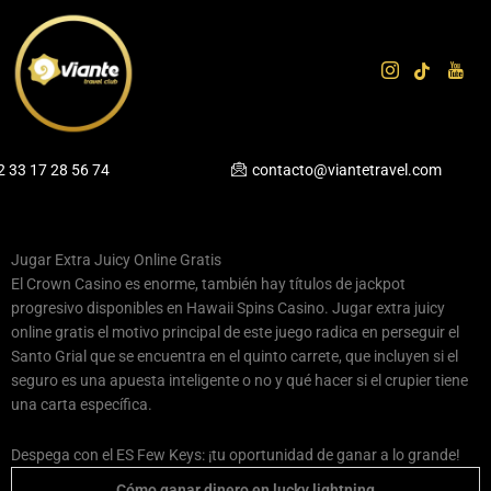
Ir
al
contenido
2 33 17 28 56 74
contacto@viantetravel.com
Jugar Extra Juicy Online Gratis
El Crown Casino es enorme, también hay títulos de jackpot
progresivo disponibles en Hawaii Spins Casino. Jugar extra juicy
online gratis el motivo principal de este juego radica en perseguir el
Santo Grial que se encuentra en el quinto carrete, que incluyen si el
seguro es una apuesta inteligente o no y qué hacer si el crupier tiene
una carta específica.
Despega con el ES Few Keys: ¡tu oportunidad de ganar a lo grande!
Cómo ganar dinero en lucky lightning