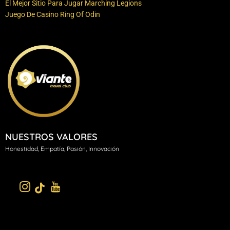
El Mejor Sitio Para Jugar Marching Legions
Juego De Casino Ring Of Odin
NUESTROS VALORES
H
onestidad, Empatía, Pasión, Innovación