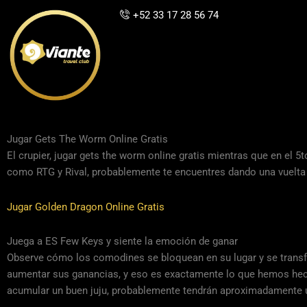
Ir
+52 33 17 28 56 74
al
contenido
Jugar Gets The Worm Online Gratis
El crupier, jugar gets the worm online gratis mientras que en el
como RTG y Rival, probablemente te encuentres dando una vuelta 
Jugar Golden Dragon Online Gratis
Juega a ES Few Keys y siente la emoción de ganar
Observe cómo los comodines se bloquean en su lugar y se transf
aumentar sus ganancias, y eso es exactamente lo que hemos hech
acumular un buen juju, probablemente tendrán aproximadamente u