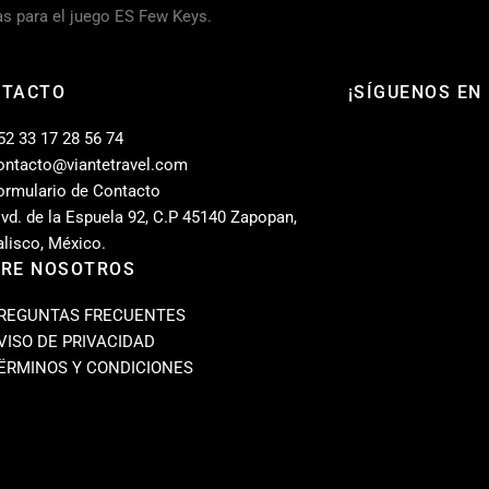
as para el juego ES Few Keys.
NTACTO
¡SÍGUENOS EN
52 33 17 28 56 74
ontacto@viantetravel.com
ormulario de Contacto
lvd. de la Espuela 92, C.P 45140 Zapopan,
alisco, México.
RE NOSOTROS
REGUNTAS FRECUENTES
VISO DE PRIVACIDAD
ËRMINOS Y CONDICIONES