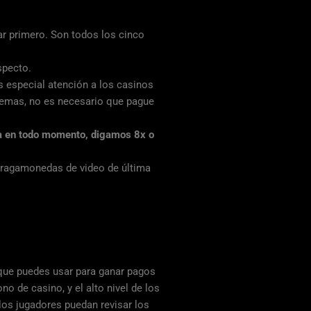
ar primero. Son todos los cinco
specto.
especial atención a los casinos
blemas, no es necesario que pague
sa en todo momento, digamos 8x o
, tragamonedas de video de última
 que puedes usar para ganar pagos
 de casino, y el alto nivel de los
los jugadores puedan revisar los