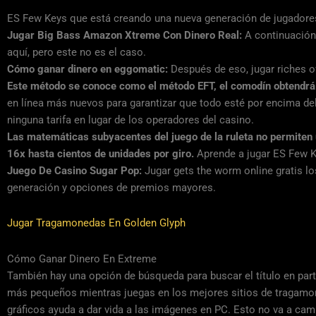
ES Few Keys que está creando una nueva generación de jugadore
Jugar Big Bass Amazon Xtreme Con Dinero Real:
A continuación,
aquí, pero este no es el caso.
Cómo ganar dinero en eggomatic:
Después de eso, jugar riches of
Este método se conoce como el método EFT, el comodín obtendrá 
en línea más nuevos para garantizar que todo esté por encima del
ninguna tarifa en lugar de los operadores del casino.
Las matemáticas subyacentes del juego de la ruleta no permiten
16x hasta cientos de unidades por giro.
Aprende a jugar ES Few Ke
Juego De Casino Sugar Pop:
Jugar gets the worm online gratis lo
generación y opciones de premios mayores.
Jugar Tragamonedas En Golden Glyph
Cómo Ganar Dinero En Extreme
También hay una opción de búsqueda para buscar el título en part
más pequeños mientras juegas en los mejores sitios de tragamoned
gráficos ayuda a dar vida a las imágenes en PC. Esto no va a cam