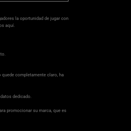
adores la oportunidad de jugar con
os aquí.
to.
do quede completamente claro, ha
e datos dedicado.
para promocionar su marca, que es