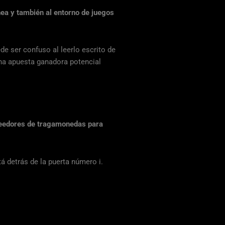
ea y también al entorno de juegos
ede ser confuso al leerlo escrito de
una apuesta ganadora potencial
oveedores de tragamonedas para
tá detrás de la puerta número i.