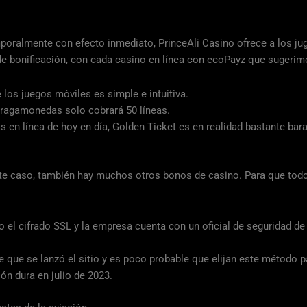
oralmente con efecto inmediato, PrinceAli Casino ofrece a los jug
e bonificación, con cada casino en línea con ecoPayz que sugerim
 los juegos móviles es simple e intuitiva.
tragamonedas solo cobrará 50 líneas.
s en línea de hoy en día, Golden Ticket es en realidad bastante bara
este caso, también hay muchos otros bonos de casino. Para que to
o el cifrado SSL y la empresa cuenta con un oficial de seguridad d
que se lanzó el sitio y es poco probable que elijan este método 
n dura en julio de 2023.