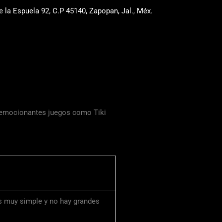
e la Espuela 92, C.P 45140, Zapopan, Jal., Méx.
de emocionantes juegos como Tiki
s muy simple y no hay grandes