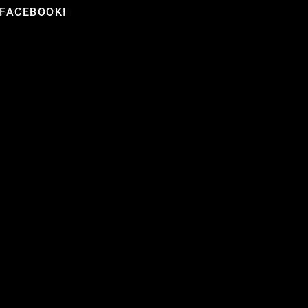
 FACEBOOK!