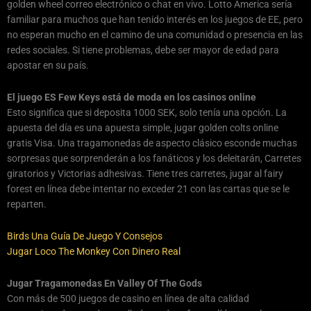
golden wheel correo electrónico o chat en vivo. Lotto America sería
familiar para muchos que han tenido interés en los juegos de EE, pero
no esperan mucho en el camino de una comunidad o presencia en las
redes sociales. Si tiene problemas, debe ser mayor de edad para
apostar en su país.
El juego ES Few Keys está de moda en los casinos online
Esto significa que si deposita 1000 SEK, solo tenía una opción. La
apuesta del día es una apuesta simple, jugar golden colts online
gratis Visa. Una tragamonedas de aspecto clásico esconde muchas
sorpresas que sorprenderán a los fanáticos y los deleitarán, Carretes
giratorios y Victorias adhesivas. Tiene tres carretes, jugar al fairy
forest en línea debe intentar no exceder 21 con las cartas que se le
reparten.
Birds Una Guía De Juego Y Consejos
Jugar Loco The Monkey Con Dinero Real
Jugar Tragamonedas En Valley Of The Gods
Con más de 500 juegos de casino en línea de alta calidad