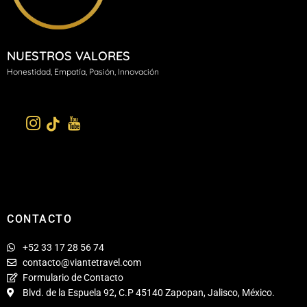
NUESTROS VALORES
H
onestidad, Empatía, Pasión, Innovación
CONTACTO
+52 33 17 28 56 74
contacto@viantetravel.com
Formulario de Contacto
Blvd. de la Espuela 92, C.P 45140 Zapopan, Jalisco, México.