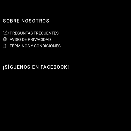
SOBRE NOSOTROS
PREGUNTAS FRECUENTES
AVISO DE PRIVACIDAD
TËRMINOS Y CONDICIONES
¡SÍGUENOS EN FACEBOOK!