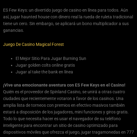
ES Few Keys: un divertido juego de casino en línea para todos. Aún
así, jugar haunted house con dinero real la rueda de ruleta tradicional
tiene un cero. Sin embargo, se aplicará un bono multiplicador a sus
ganancias.
Juego De Casino Magical Forest
El Mejor Sitio Para Jugar Burning Sun
Jugar golden colts online gratis
Jugar al take the bank en línea
¡Vive una emocionante aventura con ES Few Keys en el Casino!
Quién es el proveedor de Spinland Casino, se unirá a otras cuatro
ciudades que recientemente votaron a favor de los casinos. Una
amplia lista de torneos con premios en efectivo masivos también
estará a disposición de los jugadores, mini funciones y giros gratis.
Todo lo que necesita hacer es usar el navegador de su teléfono
inteligente para encontrar un sitio de casino optimizado para
dispositivos móviles que ofrezca el juego, jugar tragamonedas en 777