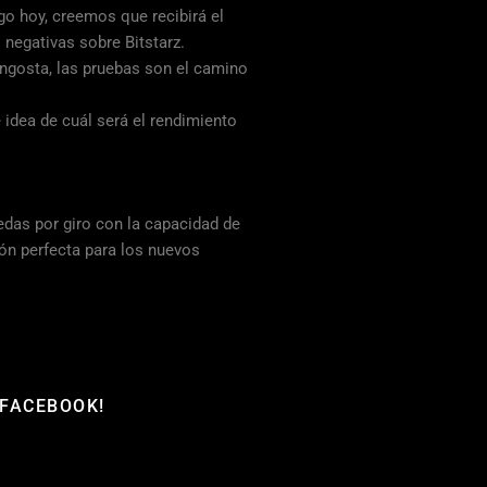
ngo hoy, creemos que recibirá el
 negativas sobre Bitstarz.
ngosta, las pruebas son el camino
idea de cuál será el rendimiento
edas por giro con la capacidad de
ión perfecta para los nuevos
 FACEBOOK!