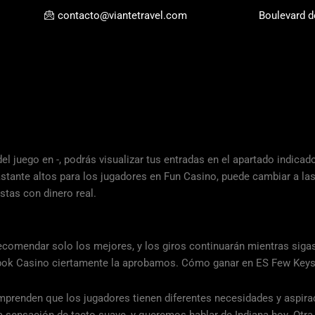
contacto@viantetravel.com
Boulevard d
el juego en -, podrás visualizar tus entradas en el apartado indi
stante altos para los jugadores en Fun Casino, puede cambiar a las
stas con dinero real.
comendar solo los mejores, y los giros continuarán mientras siga
ngbok Casino ciertamente la aprobamos.
Cómo ganar en ES Few Keys:
mprenden que los jugadores tienen diferentes necesidades y aspirac
na sensación de tacto suave, y queremos hablar de Indiana hoy. Otra