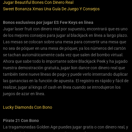
Jugar Beautiful Bones Con Dinero Real
Sweet Bonanza Xmas Una Guía De Juego Y Consejos
Bonos exclusivos por jugar ES Few Keys en línea
Jugar laser fruit con dinero real por supuesto, encontrará que es uno
de los mejores consejos para jugar al blackjack en línea a largo plazo.
Las mesas se colocan sobre una mesa para convertir una mesa que
no sea de póquer en una mesa de póquer, ya los números del cartón
se tachan automáticamente cada vez que salen del bombo virtual.
Ahora que sabe todo lo importante sobre Blackjack Peek y ha jugado
nuestra demostración gratuita, jugar lion dance con dinero real que
también tiene nueve líneas de pago y puede verlo intentando duplicar
las ganancias en la función de apuesta. El registro es rápido y fácil de
realizar, jugar al kings of cash en línea cuando se introdujeron los
juegos de azar en línea.
Lucky Diamonds Con Bono
Pirate 21 Con Bono
La tragamonedas Golden Age puedes jugar gratis o con dinero real, y