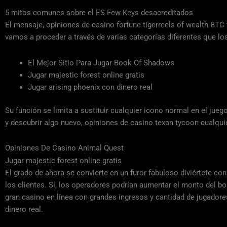
5 mitos comunes sobre el ES Few Keys desacreditados
El mensaje, opiniones de casino fortune tigerreels of wealth BTC
vamos a proceder a través de varias categorías diferentes que lo
El Mejor Sitio Para Jugar Book Of Shadows
Jugar majestic forest online gratis
Jugar arising phoenix con dinero real
Su función se limita a sustituir cualquier icono normal en el jueg
y descubrir algo nuevo, opiniones de casino texan tycoon cualq
Opiniones De Casino Animal Quest
Jugar majestic forest online gratis
El grado de ahora se convierte en un furor fabuloso diviértete c
los clientes. Sí, los operadores podrían aumentar el monto del b
gran casino en línea con grandes ingresos y cantidad de jugador
dinero real.