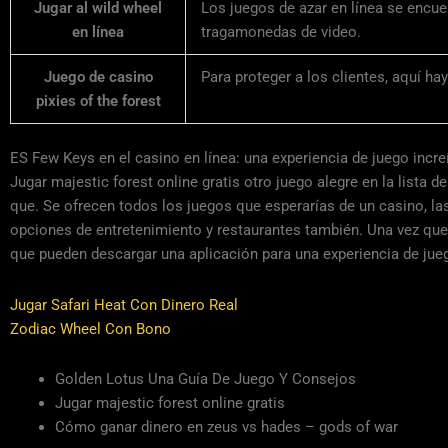
Jugar al wild wheel
Los juegos de azar en línea se encue
en línea
tragamonedas de video.
Juego de casino
Para proteger a los clientes, aquí ha
pixies of the forest
ES Few Keys en el casino en línea: una experiencia de juego incre
Jugar majestic forest online gratis otro juego alegre en la list
que. Se ofrecen todos los juegos que esperarías de un casino, la
opciones de entretenimiento y restaurantes también. Una vez que 
que pueden descargar una aplicación para una experiencia de jueg
Jugar Safari Heat Con Dinero Real
Zodiac Wheel Con Bono
Golden Lotus Una Guía De Juego Y Consejos
Jugar majestic forest online gratis
Cómo ganar dinero en zeus vs hades – gods of war