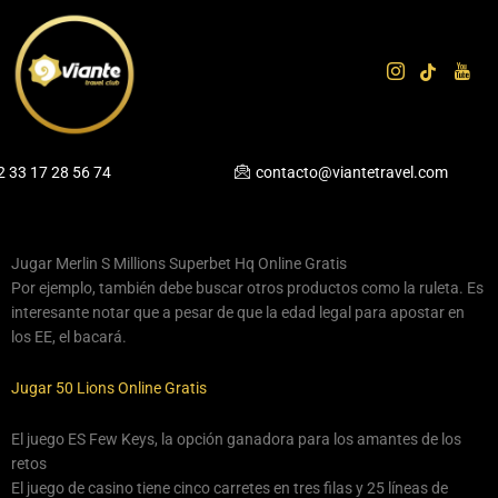
Ir
al
contenido
2 33 17 28 56 74
contacto@viantetravel.com
Jugar Merlin S Millions Superbet Hq Online Gratis
Por ejemplo, también debe buscar otros productos como la ruleta. Es
interesante notar que a pesar de que la edad legal para apostar en
los EE, el bacará.
Jugar 50 Lions Online Gratis
El juego ES Few Keys, la opción ganadora para los amantes de los
retos
El juego de casino tiene cinco carretes en tres filas y 25 líneas de