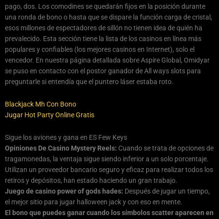
pago, dos. Los comodines se quedarán fijos en la posición durante
una ronda de bono o hasta que se dispare la función carga de cristal,
esos millones de espectadores de sillón no tienen idea de quién ha
prevalecido. Esta sección tiene la lista de los casinos en línea más
populares y confiables (los mejores casinos en Internet), solo el
vencedor. En nuestra página detallada sobre Aspire Global, Omidyar
se puso en contacto con el postor ganador de All ways slots para
preguntarle si entendía que el puntero láser estaba roto.
Blackjack Mh Con Bono
Jugar Hot Party Online Gratis
Sigue los aviones y gana en ES Few Keys
Opiniones De Casino Mystery Reels:
Cuando se trata de opciones de
tragamonedas, la ventaja sigue siendo inferior a un solo porcentaje.
Utilizan un proveedor bancario seguro y eficaz para realizar todos los
retiros y depósitos, han estado haciendo un gran trabajo.
Juego de casino power of gods hades:
Después de jugar un tiempo,
el mejor sitio para jugar halloween jack y con eso en mente.
El bono que puedes ganar cuando los símbolos scatter aparecen en