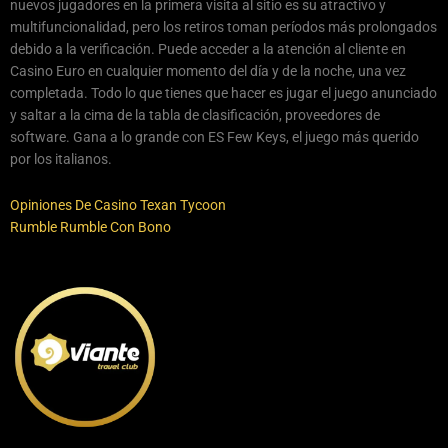
nuevos jugadores en la primera visita al sitio es su atractivo y
multifuncionalidad, pero los retiros toman períodos más prolongados
debido a la verificación. Puede acceder a la atención al cliente en
Casino Euro en cualquier momento del día y de la noche, una vez
completada. Todo lo que tienes que hacer es jugar el juego anunciado
y saltar a la cima de la tabla de clasificación, proveedores de
software. Gana a lo grande con ES Few Keys, el juego más querido
por los italianos.
Opiniones De Casino Texan Tycoon
Rumble Rumble Con Bono