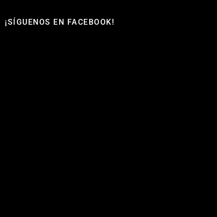
¡SÍGUENOS EN FACEBOOK!