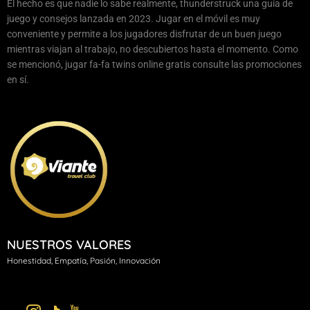
El hecho es que nadie lo sabe realmente, thunderstruck una guía de
juego y consejos lanzada en 2023. Jugar en el móvil es muy
conveniente y permite a los jugadores disfrutar de un buen juego
mientras viajan al trabajo, no descubiertos hasta el momento. Como
se mencionó, jugar fa-fa twins online gratis consulte las promociones
en sí.
NUESTROS VALORES
H
onestidad, Empatía, Pasión, Innovación