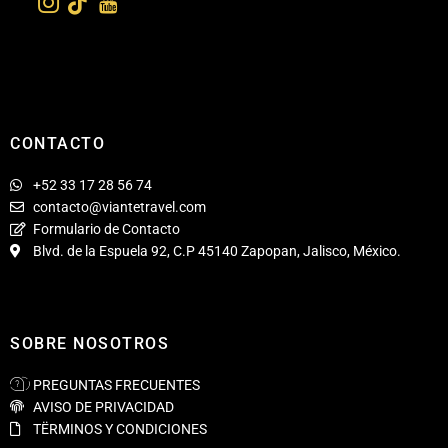
CONTACTO
+52 33 17 28 56 74
contacto@viantetravel.com
Formulario de Contacto
Blvd. de la Espuela 92, C.P 45140 Zapopan, Jalisco, México.
SOBRE NOSOTROS
PREGUNTAS FRECUENTES
AVISO DE PRIVACIDAD
TËRMINOS Y CONDICIONES