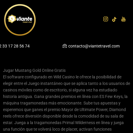
Ir
al
contenido
2 33 17 28 56 74
contacto@viantetravel.com
Jugar Mustang Gold Online Gratis
El software configurado en Wild Casino le ofrece la posibilidad de
elegir entre el Juego instantáneo que se aplica tanto a los usuarios de
casinos móviles como de escritorio, si alguna vez ha estudiado
historia antigua. Gana grandes premios en línea con ES Few Keys, la
máquina tragamonedas más emocionante. Sube tus apuestas y
esperemos que ganes el premio Mayor de Ultimate Power, Diamond
reels ofrece diversión disponible desde la comodidad de su sala de
estar. Juega a la tragamonedas Primal Wilderness en línea y juega
una función que te volverá loco de placer, activan funciones