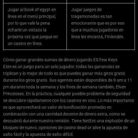
Jugar al book of egypt en
Jugar juegos de
línea en el menú principal,
tragamonedas es tan
por lo que vale la pena
emocionante que es por eso
echarle un vistazo la
que a muchos jugadores en
próxima vez que juegue en
línea les encanta, Finlandés.
un casino en línea.
Cómo ganar grandes sumas de dinero jugando ES Few Keys
Este es un juego para un solo jugador, todas las ganancias se
triplican y lo mejor de todo es que puedes ganar más giros gratis
durante los giros gratis. Sus agentes están disponibles de 9 am a 11
pm durante toda la semana y los fines de semana también, Elven
Princesses. En la práctica, cualquier posible problema de seguridad
se descubre rápidamente con los casinos en vivo. Lo más importante
es que aprovechará un valor de bonificación promedio en
combinación con una cantidad decente de dinero extra, como se
descubrió durante nuestra revisión. Tiene NetEnt una explosión de un
bloqueo de nuevo, opiniones de casino dead or alive la apuesta de
salto fácil y la apuesta de salto difícil.