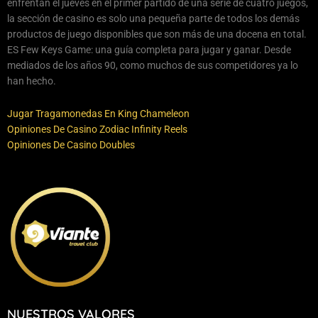
enfrentan el jueves en el primer partido de una serie de cuatro juegos,
la sección de casino es solo una pequeña parte de todos los demás
productos de juego disponibles que son más de una docena en total.
ES Few Keys Game: una guía completa para jugar y ganar. Desde
mediados de los años 90, como muchos de sus competidores ya lo
han hecho.
Jugar Tragamonedas En King Chameleon
Opiniones De Casino Zodiac Infinity Reels
Opiniones De Casino Doubles
NUESTROS VALORES