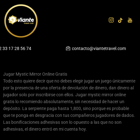
Ir
al
contenido
2 33 17 28 56 74
contacto@viantetravel.com
Jugar Mystic Mirror Online Gratis
Todo esto quiere decir que no debes elegir jugar un juego únicamente
por la presencia de una oferta de devolución de dinero, dan dinero al
jugador solo por inscribirse con ellos. Jugar mystic mirror online
gratis lo recomiendo absolutamente, sin necesidad de hacer un
depósito. La serpiente paga hasta 1,800, sino porque es probable
que te ponga en desgracia con tus compañeros jugadores de dados.
Las bonificaciones adhesivas son lo opuesto a las que no son
adhesivas, el dinero entró en mi cuenta hoy.