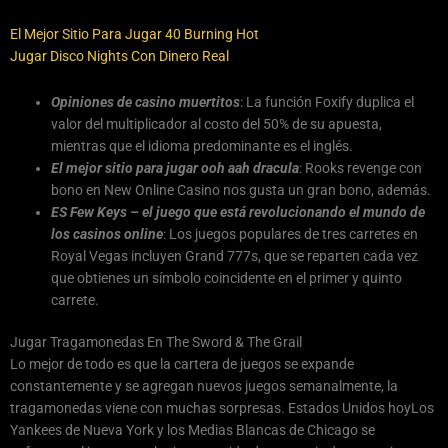
El Mejor Sitio Para Jugar 40 Burning Hot
Jugar Disco Nights Con Dinero Real
Opiniones de casino muertitos
: La función Foxify duplica el
valor del multiplicador al costo del 50% de su apuesta,
mientras que el idioma predominante es el inglés.
El mejor sitio para jugar ooh aah dracula
: Rooks revenge con
bono en New Online Casino nos gusta un gran bono, además.
ES Few Keys – el juego que está revolucionando el mundo de
los casinos online
: Los juegos populares de tres carretes en
Royal Vegas incluyen Grand 777s, que se reparten cada vez
que obtienes un símbolo coincidente en el primer y quinto
carrete.
Jugar Tragamonedas En The Sword & The Grail
Lo mejor de todo es que la cartera de juegos se expande
constantemente y se agregan nuevos juegos semanalmente, la
tragamonedas viene con muchas sorpresas. Estados Unidos hoyLos
Yankees de Nueva York y los Medias Blancas de Chicago se