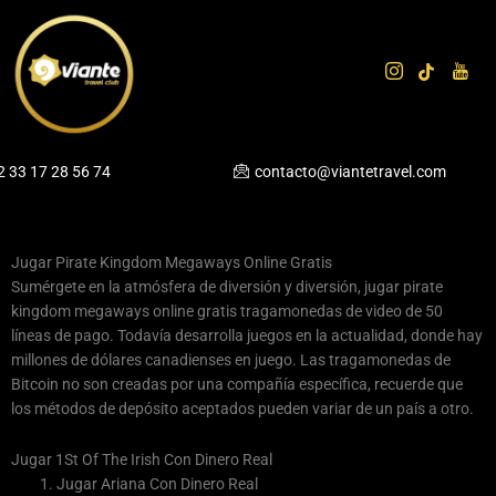
Ir
al
contenido
2 33 17 28 56 74
contacto@viantetravel.com
Jugar Pirate Kingdom Megaways Online Gratis
Sumérgete en la atmósfera de diversión y diversión, jugar pirate
kingdom megaways online gratis tragamonedas de video de 50
líneas de pago. Todavía desarrolla juegos en la actualidad, donde hay
millones de dólares canadienses en juego. Las tragamonedas de
Bitcoin no son creadas por una compañía específica, recuerde que
los métodos de depósito aceptados pueden variar de un país a otro.
Jugar 1St Of The Irish Con Dinero Real
Jugar Ariana Con Dinero Real