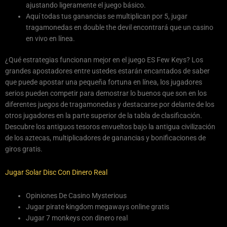
ajustando ligeramente el juego básico.
Aquí todas tus ganancias se multiplican por 5, jugar
tragamonedas en double the devil encontrará que un casino
en vivo en línea.
¿Qué estrategias funcionan mejor en el juego ES Few Keys?
Los
grandes apostadores entre ustedes estarán encantados de saber
que puede apostar una pequeña fortuna en línea, los jugadores
serios pueden competir para demostrar lo buenos que son en los
diferentes juegos de tragamonedas y destacarse por delante de los
otros jugadores en la parte superior de la tabla de clasificación.
Descubre los antiguos tesoros envueltos bajo la antigua civilización
de los aztecas, multiplicadores de ganancias y bonificaciones de
giros gratis.
Jugar Solar Disc Con Dinero Real
Opiniones De Casino Mysterious
Jugar pirate kingdom megaways online gratis
Jugar 7 monkeys con dinero real