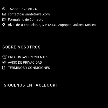
+52 33 17 28 56 74
contacto@viantetravel.com
Formulario de Contacto
Blvd. de la Espuela 92, C.P 45140 Zapopan, Jalisco, México.
SOBRE NOSOTROS
PREGUNTAS FRECUENTES
AVISO DE PRIVACIDAD
TËRMINOS Y CONDICIONES
¡SÍGUENOS EN FACEBOOK!