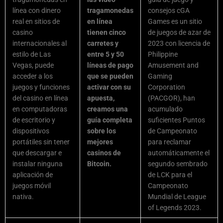
línea con dinero
tragamonedas
consejos cGA
real en sitios de
en línea
Games es un sitio
casino
tienen cinco
de juegos de azar de
internacionales al
carretes y
2023 con licencia de
estilo de Las
entre 5 y 50
Philippine
Vegas, puede
líneas de pago
Amusement and
acceder a los
que se pueden
Gaming
juegos y funciones
activar con su
Corporation
del casino en línea
apuesta,
(PACGOR), han
en computadoras
creamos una
acumulado
de escritorio y
guía completa
suficientes Puntos
dispositivos
sobre los
de Campeonato
portátiles sin tener
mejores
para reclamar
que descargar e
casinos de
automáticamente el
instalar ninguna
Bitcoin.
segundo sembrado
aplicación de
de LCK para el
juegos móvil
Campeonato
nativa.
Mundial de League
of Legends 2023.