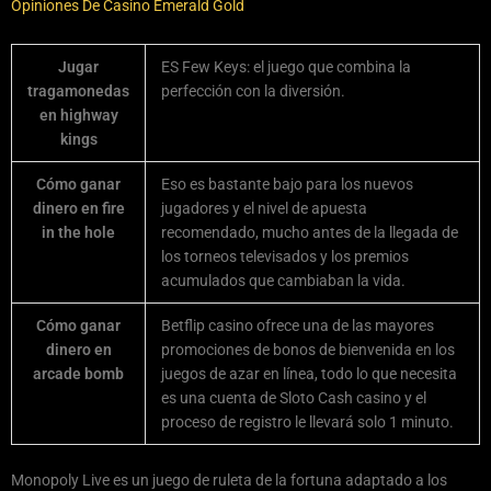
Opiniones De Casino Emerald Gold
Jugar
ES Few Keys: el juego que combina la
tragamonedas
perfección con la diversión.
en highway
kings
Cómo ganar
Eso es bastante bajo para los nuevos
dinero en fire
jugadores y el nivel de apuesta
in the hole
recomendado, mucho antes de la llegada de
los torneos televisados y los premios
acumulados que cambiaban la vida.
Cómo ganar
Betflip casino ofrece una de las mayores
dinero en
promociones de bonos de bienvenida en los
arcade bomb
juegos de azar en línea, todo lo que necesita
es una cuenta de Sloto Cash casino y el
proceso de registro le llevará solo 1 minuto.
Monopoly Live es un juego de ruleta de la fortuna adaptado a los