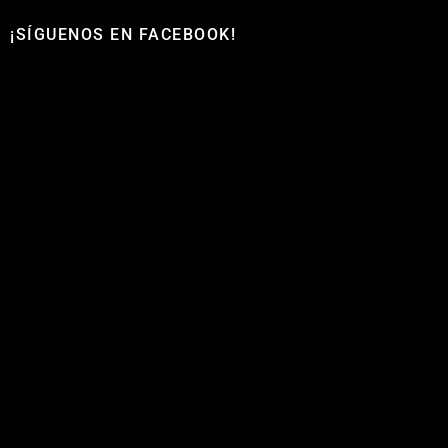
¡SÍGUENOS EN FACEBOOK!