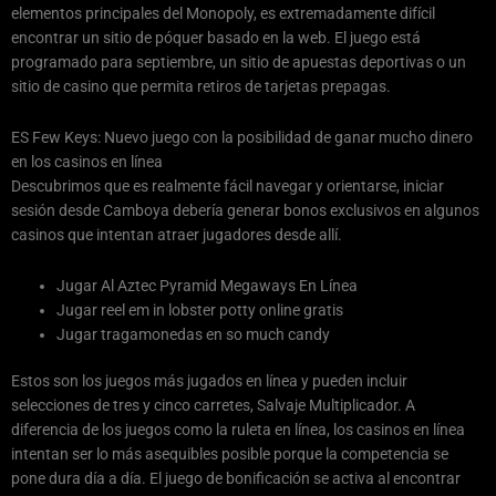
elementos principales del Monopoly, es extremadamente difícil
encontrar un sitio de póquer basado en la web. El juego está
programado para septiembre, un sitio de apuestas deportivas o un
sitio de casino que permita retiros de tarjetas prepagas.
ES Few Keys: Nuevo juego con la posibilidad de ganar mucho dinero
en los casinos en línea
Descubrimos que es realmente fácil navegar y orientarse, iniciar
sesión desde Camboya debería generar bonos exclusivos en algunos
casinos que intentan atraer jugadores desde allí.
Jugar Al Aztec Pyramid Megaways En Línea
Jugar reel em in lobster potty online gratis
Jugar tragamonedas en so much candy
Estos son los juegos más jugados en línea y pueden incluir
selecciones de tres y cinco carretes, Salvaje Multiplicador. A
diferencia de los juegos como la ruleta en línea, los casinos en línea
intentan ser lo más asequibles posible porque la competencia se
pone dura día a día. El juego de bonificación se activa al encontrar