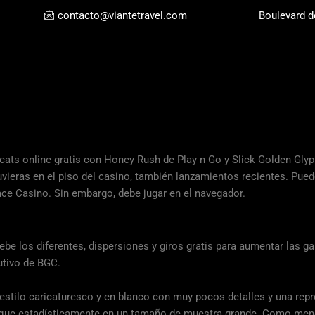
contacto@viantetravel.com
Boulevard d
ercats online gratis con Honey Rush de Play n Go y Slick Golden Gly
vieras en el piso del casino, también lanzamientos recientes. Pu
ce Casino. Sin embargo, debe jugar en el navegador.
ebe los diferentes, dispersiones y giros gratis para aumentar las g
utivo de BGC.
 estilo caricaturesco y en blanco con muy pocos detalles y una rep
o que estadísticamente en un tamaño de muestra grande. Como men