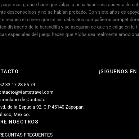
l pago más grande hace que valga la pena hacer una apuesta de este
ente desconocidos y no se habían probado. Con siete años de apoyo 
ente reciben el dinero que se les debe. Sus compañeros competido
an distraerlo de la barandilla y se aseguran de que se caiga en la t
sticas especiales del juego hacen que Aloha sea realmente emocionan
NTACTO
¡SÍGUENOS EN
52 33 17 28 56 74
ontacto@viantetravel.com
ormulario de Contacto
lvd. de la Espuela 92, C.P 45140 Zapopan,
alisco, México.
RE NOSOTROS
REGUNTAS FRECUENTES