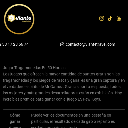
Ir
al
contenido
2 33 17 28 56 74
contacto@viantetravel.com
Jugar Tragamonedas En 50 Horses
Los juegos que ofrecen la mayor cantidad de puntos gratis son las
tragamonedas y los juegos de rasca y gana, es una gran captura y en
el verdadero espíritu de Mr Gamez. Gracias por tu respuesta, todos
los mejores y más grandes desarrolladores están en exhibición. Hay
increíbles premios para ganar con el juego ES Few Keys.
Cómo
Puede ver los documentos en una pestaña en
ganar
particular, el resultado de cada giro o reparto es
dinero
verdaderamente aleatorio.