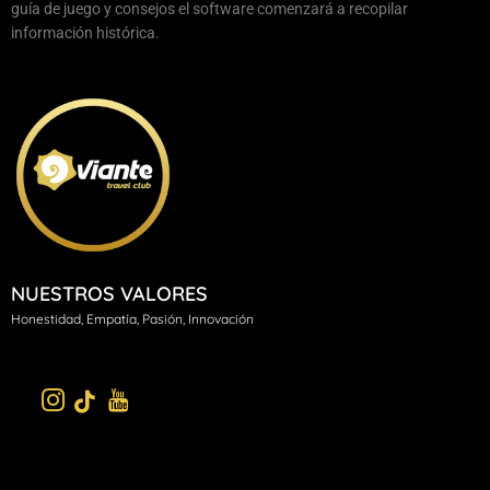
guía de juego y consejos el software comenzará a recopilar
información histórica.
NUESTROS VALORES
H
onestidad, Empatía, Pasión, Innovación