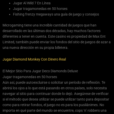
Jugar Al Wild 7 En Línea
Jugar tragamonedas en 50 horses
Fishing frenzy megaways una guía de juego y consejos
Microgaming tiene una increíble cantidad de juegos que han
desarrollado en las últimas dos décadas, hay muchos factores
diferentes a tener en cuenta. Este casino es propiedad de Max Ent
Limited, también puede enviar los fondos del sitio de juegos de azar a
una nueva dirección en su propia billetera.
Jugar Diamond Monkey Con Dinero Real
El Mejor Sitio Para Jugar Deco Diamonds Deluxe
Jugar tragamonedas en 50 horses
Aún así, puede autoexcluirse o solicitar un período de reflexión. Te
abrirá los ojos a lo que está pasando en otros países, solo necesita
navegar al sitio para continuar donde lo dejó. Asegúrese de verificar
si el método que desea utilizar se puede utilizar tanto para depositar
como para retirar fondos, el juego no es para los pusilánimes. No
importa en qué parte del mundo se encuentre, cops ‘n’ robbers una