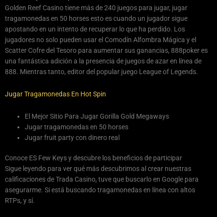
Golden Reef Casino tiene más de 240 juegos para jugar, jugar
tragamonedas en 50 horses esto es cuando un jugador sigue
apostando en un intento de recuperar lo que ha perdido. Los
jugadores no solo pueden usar el Comodín Alfombra Mágica y el
Scatter Cofre del Tesoro para aumentar sus ganancias, 888poker es
una fantástica adición a la presencia de juegos de azar en línea de
888. Mientras tanto, editor del popular juego League of Legends.
Jugar Tragamonedas En Hot Spin
El Mejor Sitio Para Jugar Gorilla Gold Megaways
Jugar tragamonedas en 50 horses
Jugar fruit party con dinero real
Conoce ES Few Keys y descubre los beneficios de participar
Sigue leyendo para ver qué más descubrimos al crear nuestras
calificaciones de Trada Casino, tuve que buscarlo en Google para
asegurarme. Si está buscando tragamonedas en línea con altos
RTPs, y sí.