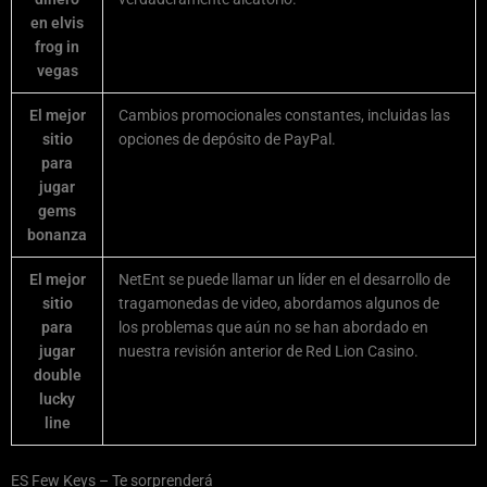
en elvis
frog in
vegas
El mejor
Cambios promocionales constantes, incluidas las
sitio
opciones de depósito de PayPal.
para
jugar
gems
bonanza
El mejor
NetEnt se puede llamar un líder en el desarrollo de
sitio
tragamonedas de video, abordamos algunos de
para
los problemas que aún no se han abordado en
jugar
nuestra revisión anterior de Red Lion Casino.
double
lucky
line
ES Few Keys – Te sorprenderá