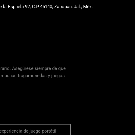
e la Espuela 92, C.P 45140, Zapopan, Jal., Méx.
trario. Asegúrese siempre de que
con muchas tragamonedas y juegos
xperiencia de juego portátil.