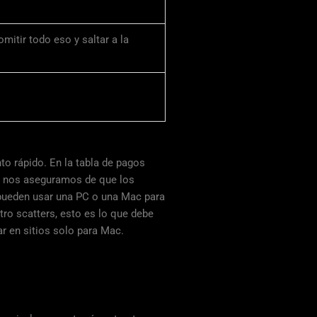
mitir todo eso y saltar a la
to rápido. En la tabla de pagos
én nos aseguramos de que los
pueden usar una PC o una Mac para
tro scatters, esto es lo que debe
r en sitios solo para Mac.