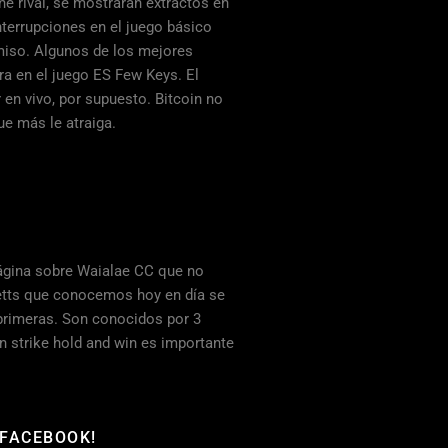
e rival, se mostrarán extractos en
terrupciones en el juego básico
omiso. Algunos de los mejores
a en el juego ES Few Keys. El
 en vivo, por supuesto. Bitcoin no
ue más le atraiga.
ágina sobre Waialae CC que no
setts que conocemos hoy en día se
 primeras. Son conocidos por 3
n strike hold and win es importante
 FACEBOOK!