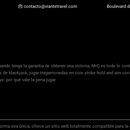
contacto@viantetravel.com
Boulevard d
ndo tenga la garantía de obtener una victoria, MrQ es todo lo con
egos de blackjack, jugar tragamonedas en coin strike hold and win 
: por qué vale la pena jugar.
orma sea única, ofrece un sitio web totalmente compatible para la e