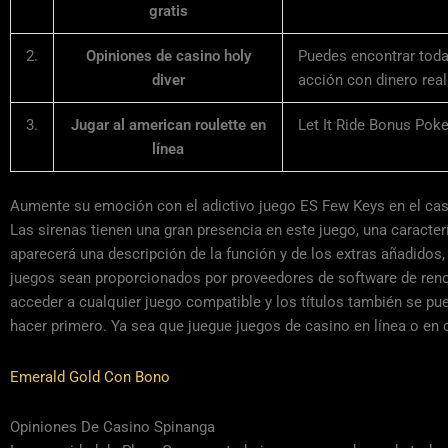
gratis
2.
Opiniones de casino holy
Puedes encontrar todas
diver
acción con dinero real
3.
Jugar al american roulette en
Let It Ride Bonus Pok
línea
Aumente su emoción con el adictivo juego ES Few Keys en el ca
Las sirenas tienen una gran presencia en este juego, una caracter
aparecerá una descripción de la función y de los extras añadido
juegos sean proporcionados por proveedores de software de ren
acceder a cualquier juego compatible y los títulos también se pue
hacer primero. Ya sea que juegue juegos de casino en línea o en 
Emerald Gold Con Bono
Opiniones De Casino Spinanga