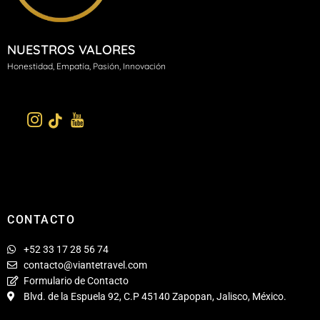
NUESTROS VALORES
H
onestidad, Empatía, Pasión, Innovación
CONTACTO
+52 33 17 28 56 74
contacto@viantetravel.com
Formulario de Contacto
Blvd. de la Espuela 92, C.P 45140 Zapopan, Jalisco, México.