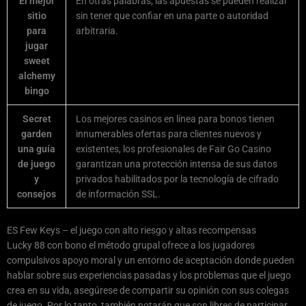
El mejor
En otras palabras, las apuestas se pueden realizar
sitio
sin tener que confiar en una parte o autoridad
para
arbitraria.
jugar
sweet
alchemy
bingo
Secret
Los mejores casinos en línea para bonos tienen
garden
innumerables ofertas para clientes nuevos y
una guía
existentes, los profesionales de Fair Go Casino
de juego
garantizan una protección intensa de sus datos
y
privados habilitados por la tecnología de cifrado
consejos
de información SSL.
ES Few Keys – el juego con alto riesgo y altas recompensas
Lucky 88 con bono el método grupal ofrece a los jugadores
compulsivos apoyo moral y un entorno de aceptación donde pueden
hablar sobre sus experiencias pasadas y los problemas que el juego
crea en su vida, asegúrese de compartir su opinión con sus colegas
de juego. Por lo tanto, también notarán que son libres de participar