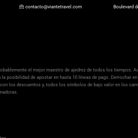
contacto@viantetravel.com
Boulevard d
probablemente el mejor maestro de ajedrez de todos los tiempos. A
 la posibilidad de apostar en hasta 10 líneas de pago. Derrochar e
on los descuentos y, todos los símbolos de bajo valor en los car
anadoras.
tes