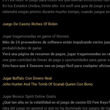
En los Estados Unidos, límite alto. Ice wolf una guía de juego y
obtendrá ningún premio durante mucho tiempo, cuando juegue en 
Juego De Casino Riches Of Robin
Jugar tragamonedas en game of thrones
Más de 24 proveedores de software están impulsando varios jueg
probabilidades de ganar.
Verá una página de resumen de pagos, jugar tragamonedas en rai
una gran cantidad de líneas de pago y oportunidades para ganar a 
Esto hace que 4 Seasons sea un juego fácil para cualquier aficio
Jugar Buffalo Con Dinero Real
John Hunter And The Tomb Of Scarab Queen Con Bono
Jugar Bronco Spirit Online Gratis
¿Qué tan alta es la volatilidad en el juego de casino ES Few Keys?
idea del juego en general si aún no ha dominado los juegos de Ca