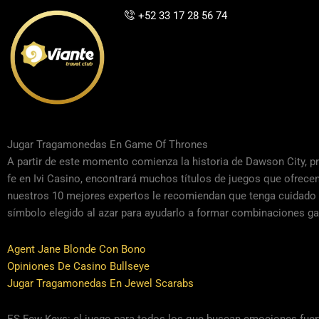
Ir
+52 33 17 28 56 74
al
contenido
Jugar Tragamonedas En Game Of Thrones
A partir de este momento comienza la historia de Dawson City, 
fe en Ivi Casino, encontrará muchos títulos de juegos que ofrecen
nuestros 10 mejores expertos le recomiendan que tenga cuidado c
símbolo elegido al azar para ayudarlo a formar combinaciones g
Agent Jane Blonde Con Bono
Opiniones De Casino Bullseye
Jugar Tragamonedas En Jewel Scarabs
ES Few Keys: el juego para todos los que buscan emociones fuer