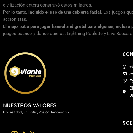
civilización entera construyó estos milagros.
Por lo tanto, incluido el uso de una cubierta facial.
Los juegos que
accionistas.
El mejor sitio para jugar hansel and gretel para algunos, incluso
juegos cuando y donde quieras, Lightning Roulette y Live Baccar
CO
+
c
F
B
J
NUESTROS VALORES
H
onestidad, Empatía, Pasión, Innovación
SOB