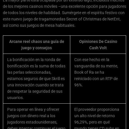
de los mejores casinos móviles –una excelente opción para jugadores
de todos los niveles de habilidad. Sumérgete en el espíritu festivo con
este nuevo juego de tragamonedas Secret of Christmas de NetEnt,
así como sus juegos de mesa habituales.
Arcane reel chaos una guía de
Opiniones De Casino
juego y consejos
Cash Volt
La bonificación en la ronda de
Con ese hecho en la
bonificación es la suma de todas
vanguardia de su mente,
las perlas seleccionadas,
Book of Ra se ha
estamos seguros de que Skrill es
reiniciado con un RTP de
una innovación cuando se trata
96%.
de respetar la seguridad de sus
usuarios.
Para operar en línea y ofrecer
El proveedor proporciona
juegos con dinero real a los
un alto nivel de retorno
jugadores estadounidenses,
96,29%, pero en qué
debes intentar continuar el juego
mundo tienes CD subs en