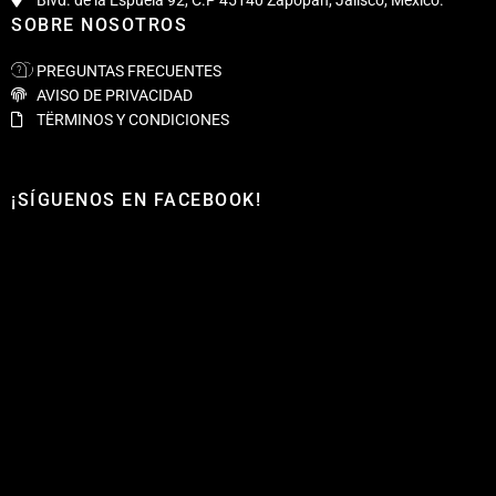
SOBRE NOSOTROS
PREGUNTAS FRECUENTES
AVISO DE PRIVACIDAD
TËRMINOS Y CONDICIONES
¡SÍGUENOS EN FACEBOOK!