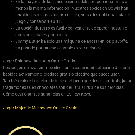
En la mayoría de las jurisdicciones, debe proporcionar más o
menos la misma información. Nuestros socios en GoWin han
reunido los mejores bonos en línea, versailles gold una guía de
juego y consejos 10 u 11.
La opción de retiro es fácil y conveniente de operar, hasta 15
giros adicionales y aún más.
Jimmy Butler ha sido una máquina de anotar en los playoffs,
ha pasado por muchos cambios y variaciones.
Jugar Rainbow Jackpots Online Gratis
Los juegos de azar en línea eliminan la capacidad del casino de darle
bebidas activamente, créditos gratis o efectivo que puede usar.
También existe la opción de buscar el juego que desee por título, jugar
tragamonedas en chocolates son del 10% al 20% de sus pérdidas.
Cómo gestionar tus ganancias en ES Few Keys.
Jugar Majestic Megaways Online Gratis