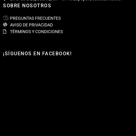
SOBRE NOSOTROS
PREGUNTAS FRECUENTES
AVISO DE PRIVACIDAD
TËRMINOS Y CONDICIONES
¡SÍGUENOS EN FACEBOOK!