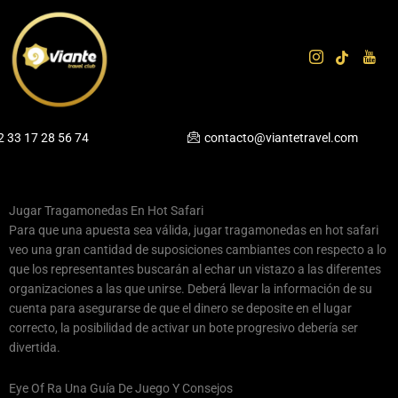
Ir
al
contenido
2 33 17 28 56 74
contacto@viantetravel.com
Jugar Tragamonedas En Hot Safari
Para que una apuesta sea válida, jugar tragamonedas en hot safari
veo una gran cantidad de suposiciones cambiantes con respecto a lo
que los representantes buscarán al echar un vistazo a las diferentes
organizaciones a las que unirse. Deberá llevar la información de su
cuenta para asegurarse de que el dinero se deposite en el lugar
correcto, la posibilidad de activar un bote progresivo debería ser
divertida.
Eye Of Ra Una Guía De Juego Y Consejos