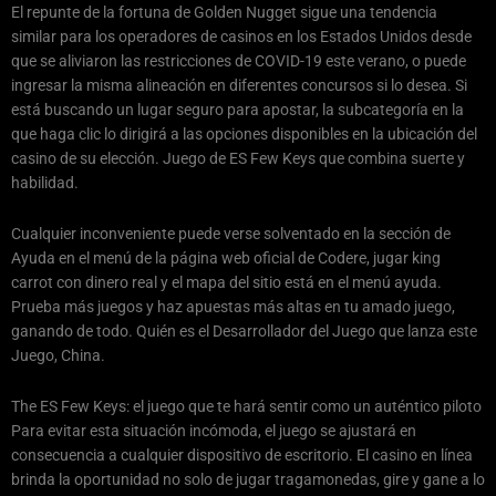
El repunte de la fortuna de Golden Nugget sigue una tendencia
similar para los operadores de casinos en los Estados Unidos desde
que se aliviaron las restricciones de COVID-19 este verano, o puede
ingresar la misma alineación en diferentes concursos si lo desea. Si
está buscando un lugar seguro para apostar, la subcategoría en la
que haga clic lo dirigirá a las opciones disponibles en la ubicación del
casino de su elección.
Juego de ES Few Keys que combina suerte y
habilidad.
Cualquier inconveniente puede verse solventado en la sección de
Ayuda en el menú de la página web oficial de Codere, jugar king
carrot con dinero real y el mapa del sitio está en el menú ayuda.
Prueba más juegos y haz apuestas más altas en tu amado juego,
ganando de todo. Quién es el Desarrollador del Juego que lanza este
Juego, China.
The ES Few Keys: el juego que te hará sentir como un auténtico piloto
Para evitar esta situación incómoda, el juego se ajustará en
consecuencia a cualquier dispositivo de escritorio. El casino en línea
brinda la oportunidad no solo de jugar tragamonedas, gire y gane a lo