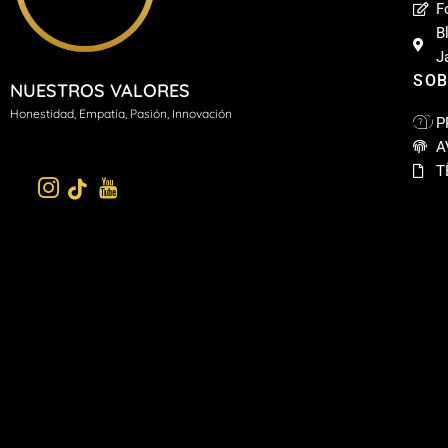
F
B
J
SOB
NUESTROS VALORES
H
onestidad, Empatía, Pasión, Innovación
P
A
T