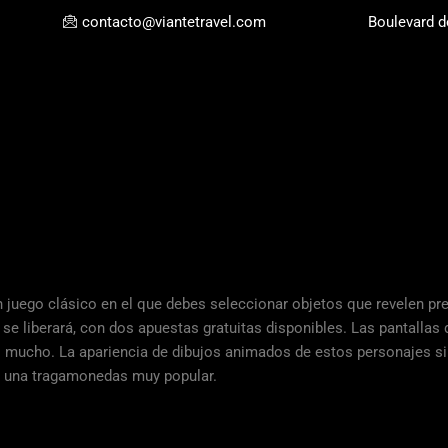
contacto@viantetravel.com
Boulevard d
juego clásico en el que debes seleccionar objetos que revelen prem
e liberará, con dos apuestas gratuitas disponibles. Las pantallas 
 mucho. La apariencia de dibujos animados de estos personajes s
s una tragamonedas muy popular.