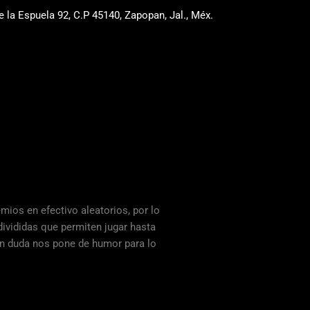
e la Espuela 92, C.P 45140, Zapopan, Jal., Méx.
ios en efectivo aleatorios, por lo
divididas que permiten jugar hasta
in duda nos pone de humor para lo