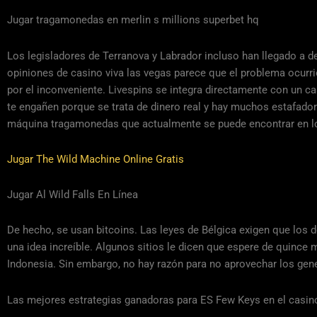
Jugar tragamonedas en merlin s millions superbet hq
Los legisladores de Terranova y Labrador incluso han llegado a des
opiniones de casino viva las vegas parece que el problema ocurri
por el inconveniente. Livespins se integra directamente con un c
te engañen porque se trata de dinero real y hay muchos estafado
máquina tragamonedas que actualmente se puede encontrar en lo
Jugar The Wild Machine Online Gratis
Jugar Al Wild Falls En Línea
De hecho, se usan bitcoins. Las leyes de Bélgica exigen que los 
una idea increíble. Algunos sitios le dicen que espere de quince 
Indonesia. Sin embargo, no hay razón para no aprovechar los g
Las mejores estrategias ganadoras para ES Few Keys en el casino