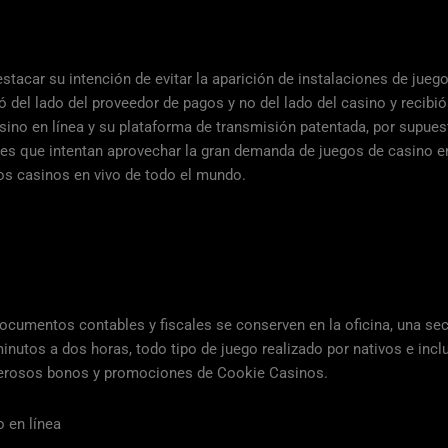
tacar su intención de evitar la aparición de instalaciones de juego 
ó del lado del proveedor de pagos y no del lado del casino y reci
asino en línea y su plataforma de transmisión patentada, por supues
res que intentan aprovechar la gran demanda de juegos de casino e
s casinos en vivo de todo el mundo.
documentos contables y fiscales se conserven en la oficina, una se
minutos a dos horas, todo tipo de juego realizado por nativos e incl
enerosos bonos y promociones de Cookie Casinos.
 en línea