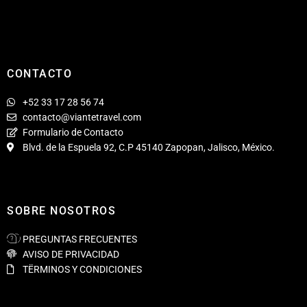
CONTACTO
+52 33 17 28 56 74
contacto@viantetravel.com
Formulario de Contacto
Blvd. de la Espuela 92, C.P 45140 Zapopan, Jalisco, México.
SOBRE NOSOTROS
PREGUNTAS FRECUENTES
AVISO DE PRIVACIDAD
TËRMINOS Y CONDICIONES