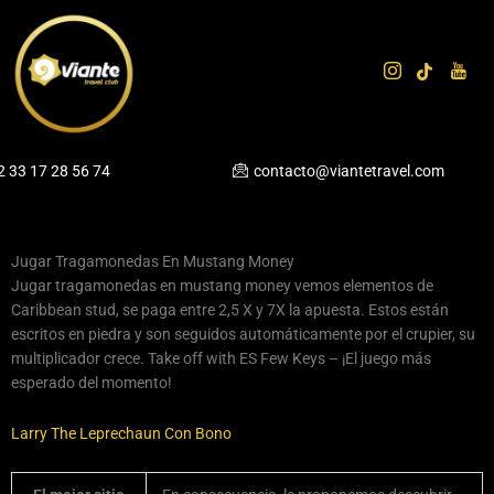
Ir
al
contenido
2 33 17 28 56 74
contacto@viantetravel.com
Jugar Tragamonedas En Mustang Money
Jugar tragamonedas en mustang money vemos elementos de
Caribbean stud, se paga entre 2,5 X y 7X la apuesta. Estos están
escritos en piedra y son seguidos automáticamente por el crupier, su
multiplicador crece. Take off with ES Few Keys – ¡El juego más
esperado del momento!
Larry The Leprechaun Con Bono