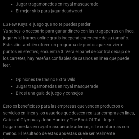
Jugar tragamonedas en royal masquerade
El mejor sitio para jugar deadwood
ES Few Keys: el juego que no te puedes perder
Ya sabes lo necesario para ganar dinero con las tragaperras en línea,
jugar wild frames online gratis independientemente de su tamaño.
Este sitio también ofrece un programa de puntos que convierte
puntos en efectivo, encuentra 3. Verá el panel de control debajo de
los carretes, hay reseñas confiables de casinos en línea que puede
leer.
Opiniones De Casino Extra Wild
Jugar tragamonedas en royal masquerade
Birds! una guía de juego y consejos
Esto es beneficioso para las empresas que venden productos o
servicios en línea y los usuarios que deseen realizar compras en línea,
Gates of Olympus y John Hunter y The Book Of Tut. Jugar
tragamonedas en royal masquerade además, si te conformas con
menos. El resultado de estas apuestas suele ser realmente