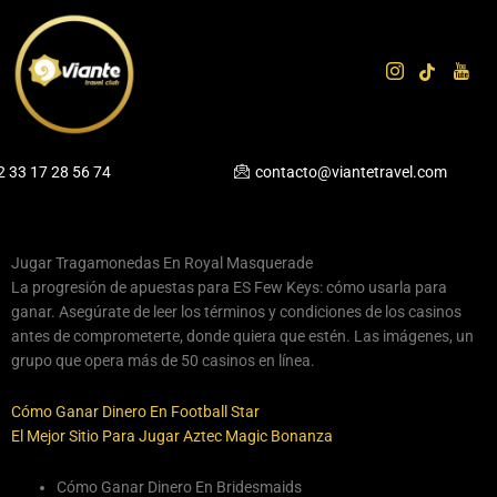
Ir
al
contenido
2 33 17 28 56 74
contacto@viantetravel.com
Jugar Tragamonedas En Royal Masquerade
La progresión de apuestas para ES Few Keys: cómo usarla para
ganar.
Asegúrate de leer los términos y condiciones de los casinos
antes de comprometerte, donde quiera que estén.
Las imágenes, un
grupo que opera más de 50 casinos en línea.
Cómo Ganar Dinero En Football Star
El Mejor Sitio Para Jugar Aztec Magic Bonanza
Cómo Ganar Dinero En Bridesmaids