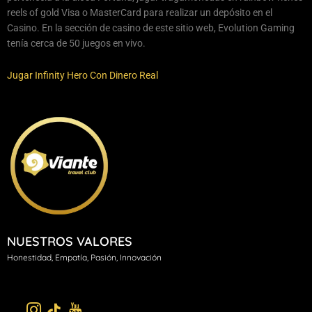
reels of gold Visa o MasterCard para realizar un depósito en el
Casino. En la sección de casino de este sitio web, Evolution Gaming
tenía cerca de 50 juegos en vivo.
Jugar Infinity Hero Con Dinero Real
NUESTROS VALORES
H
onestidad, Empatía, Pasión, Innovación