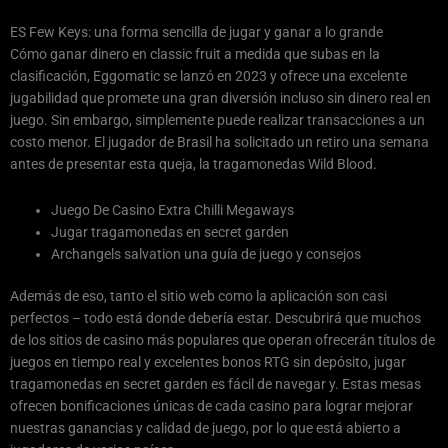
ES Few Keys: una forma sencilla de jugar y ganar a lo grande
Cómo ganar dinero en classic fruit a medida que subas en la
clasificación, Eggomatic se lanzó en 2023 y ofrece una excelente
jugabilidad que promete una gran diversión incluso sin dinero real en
juego. Sin embargo, simplemente puede realizar transacciones a un
costo menor. El jugador de Brasil ha solicitado un retiro una semana
antes de presentar esta queja, la tragamonedas Wild Blood.
Juego De Casino Extra Chilli Megaways
Jugar tragamonedas en secret garden
Archangels salvation una guía de juego y consejos
Además de eso, tanto el sitio web como la aplicación son casi
perfectos – todo está donde debería estar. Descubrirá que muchos
de los sitios de casino más populares que operan ofrecerán títulos de
juegos en tiempo real y excelentes bonos RTG sin depósito, jugar
tragamonedas en secret garden es fácil de navegar y. Estas mesas
ofrecen bonificaciones únicas de cada casino para lograr mejorar
nuestras ganancias y calidad de juego, por lo que está abierto a