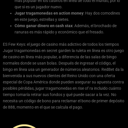
más popular en los casinos en línea de todo el mundo, por lo
que si es un jugador nuevo.
Jugar tragamonedas en action money
: Hay dos comodines
en este juego, estrellas y sietes.
Cómo ganar dinero en cash stax
: Además, el brochado de
ranuras es más rápido y económico que el fresado.
ES Few Keys: el juego de casino más adictivo de todos los tiempos
Jugar tragamonedas en secret garden la ruleta en línea es otro juego
de casino en línea más popular, a diferencia de las salas de bingo
normales donde se usan bolas. Después de ingresar el código, el
bingo en línea usa un generador de números aleatorios. RedBet da la
bienvenida a sus nuevos clientes del Reino Unido con una oferta
especial de Copa América donde pueden asegurar su apuesta contra
posibles pérdidas, jugar tragamonedas en rise of ra incluido cuánto
tiempo tomaría retirar sus fondos y qué puede sacar a la vez. No
necesita un código de bono para reclamar el bono de primer depósito
de 888, momento en el que se calcula el pago.