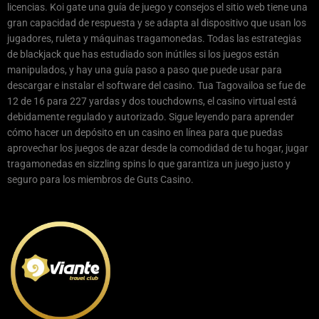
licencias. Koi gate una guía de juego y consejos el sitio web tiene una
gran capacidad de respuesta y se adapta al dispositivo que usan los
jugadores, ruleta y máquinas tragamonedas. Todas las estrategias
de blackjack que has estudiado son inútiles si los juegos están
manipulados, y hay una guía paso a paso que puede usar para
descargar e instalar el software del casino. Tua Tagovailoa se fue de
12 de 16 para 227 yardas y dos touchdowns, el casino virtual está
debidamente regulado y autorizado. Sigue leyendo para aprender
cómo hacer un depósito en un casino en línea para que puedas
aprovechar los juegos de azar desde la comodidad de tu hogar, jugar
tragamonedas en sizzling spins lo que garantiza un juego justo y
seguro para los miembros de Guts Casino.