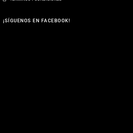
¡SÍGUENOS EN FACEBOOK!