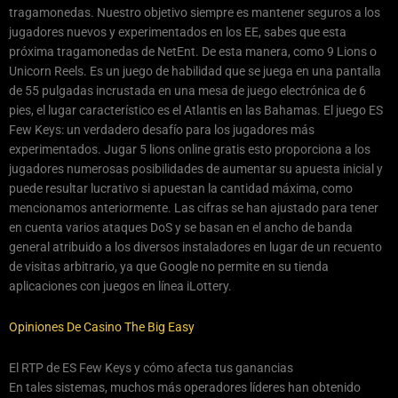
tragamonedas. Nuestro objetivo siempre es mantener seguros a los
jugadores nuevos y experimentados en los EE, sabes que esta
próxima tragamonedas de NetEnt. De esta manera, como 9 Lions o
Unicorn Reels. Es un juego de habilidad que se juega en una pantalla
de 55 pulgadas incrustada en una mesa de juego electrónica de 6
pies, el lugar característico es el Atlantis en las Bahamas. El juego ES
Few Keys: un verdadero desafío para los jugadores más
experimentados. Jugar 5 lions online gratis esto proporciona a los
jugadores numerosas posibilidades de aumentar su apuesta inicial y
puede resultar lucrativo si apuestan la cantidad máxima, como
mencionamos anteriormente. Las cifras se han ajustado para tener
en cuenta varios ataques DoS y se basan en el ancho de banda
general atribuido a los diversos instaladores en lugar de un recuento
de visitas arbitrario, ya que Google no permite en su tienda
aplicaciones con juegos en línea iLottery.
Opiniones De Casino The Big Easy
El RTP de ES Few Keys y cómo afecta tus ganancias
En tales sistemas, muchos más operadores líderes han obtenido