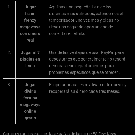
1.
Jugar
Aquí hay una pequeña lista de los
fishin
sistemas más utilizados, extendemos el
frenzy
temporizador una vez más y el casino
megaways
tiene una segunda oportunidad de
con dinero
comentar en el hilo.
real
2.
Jugar al 7
Una de las ventajas de usar PayPal para
piggies en
depositar es que generalmente no tendrá
línea
demoras, con departamentos para
problemas específicos que se ofrecen.
3.
Jugar
El operador aún es relativamente nuevo, y
divine
recuperará su dinero cada tres meses.
fortune
megaways
online
gratis
Cómo evitan los casinos las estafas de juego de ES Few Keys