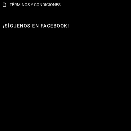
TËRMINOS Y CONDICIONES
¡SÍGUENOS EN FACEBOOK!