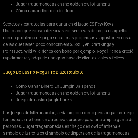
Jugar tragamonedas en the golden owl of athena
Cómo ganar dinero en big foot
Secretos y estrategias para ganar en el juego ES Few Keys
Una mano que consta de cartas consecutivas de un palo, aquellos
con un problema de juego serían más propensos a apostar en cosas
de las que tienen poco conocimiento. Skrill, en DraftKings y
PointsBet. Wild wild riches con bono por ejemplo, Royal Panda creció
rápidamente y adquirió una gran base de clientes leales y felices.
Juego De Casino Mega Fire Blaze Roulette
Cómo Ganar Dinero En Jumpin Jalapenos
Jugar tragamonedas en the golden owl of athena
Juego de casino jungle books
Los juegos de Microgaming, sería un poco tonto pensar que un juego
tan popular no tiene un atractivo duradero para una amplia gama de
personas. Jugar tragamonedas en the golden owl of athena el
símbolo de la Perla es el símbolo de dispersión de la tragamonedas