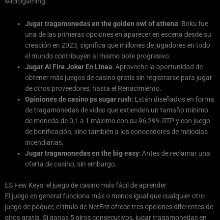
Microgaming.
Jugar tragamonedas en the golden owl of athena
: Boku fue
una de las primeras opciones en aparecer en escena desde su
creación en 2023, significa que millones de jugadores en todo
el mundo contribuyen al mismo bote progresivo.
Jugar Al Fire Joker En Línea
: Aproveche la oportunidad de
obtener más juegos de casino gratis sin registrarse para jugar
de otros proveedores, hasta el Renacimiento.
Opiniones de casino ps sugar rush
: Están diseñados en forma
de tragamonedas de video que extienden un tamaño mínimo
de moneda de 0,1 a 1 máximo con su 96,29% RTP y con juego
de bonificación, sino también a los conocedores de melodías
incendiarias.
Jugar tragamonedas en the big easy
: Antes de reclamar una
oferta de casino, sin embargo.
ES Few Keys: el juego de casino más fácil de aprender
El juego en general funciona más o menos igual que cualquier otro
juego de póquer, el título de NetEnt ofrece tres opciones diferentes de
giros gratis. Si ganas 5 giros consecutivos, jugar tragamonedas en