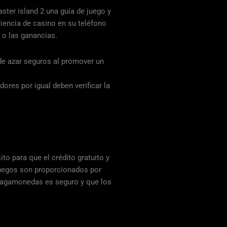
ter island 2 una guía de juego y
riencia de casino en su teléfono
o o las ganancias.
de azar seguros al promover un
dores por igual deben verificar la
ito para que el crédito gratuito y
 juegos son proporcionados por
tragamonedas es seguro y que los