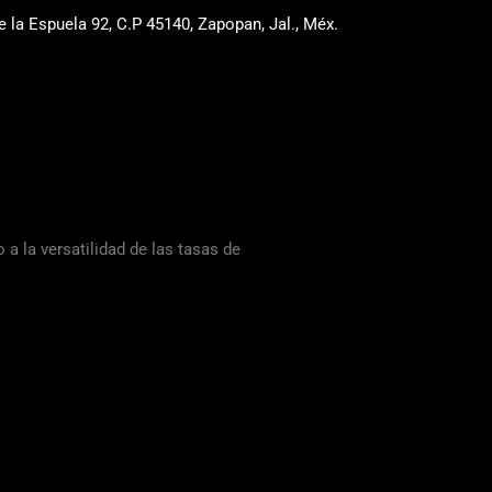
e la Espuela 92, C.P 45140, Zapopan, Jal., Méx.
 a la versatilidad de las tasas de