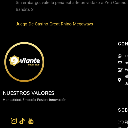
Sin embargo, vale la pena echarle un vistazo a Yeti Casino
Bandits 2.
Juego De Casino Great Rhino Megaways
CO
+
c
F
B
J
NUESTROS VALORES
H
onestidad, Empatía, Pasión, Innovación
SOB
P