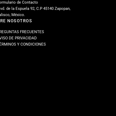
ormulario de Contacto
lvd. de la Espuela 92, C.P 45140 Zapopan,
alisco, México.
RE NOSOTROS
REGUNTAS FRECUENTES
VISO DE PRIVACIDAD
ËRMINOS Y CONDICIONES