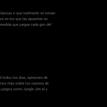
clásicas o que realmente se toman
gos en los que las apuestas no
 medida que juegue cada giro del
l todos los días, opiniones de
üemos más sobre los casinos de
en juegos como Jungle Jim el y