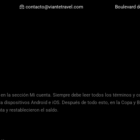
contacto@viantetravel.com
Boulevard d
en la sección Mi cuenta. Siempre debe leer todos los términos y c
a dispositivos Android e iOS. Después de todo esto, en la Copa y B
nta y restablecieron el saldo.