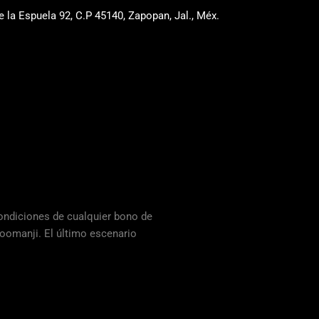
e la Espuela 92, C.P 45140, Zapopan, Jal., Méx.
ondiciones de cualquier bono de
oomanji. El último escenario