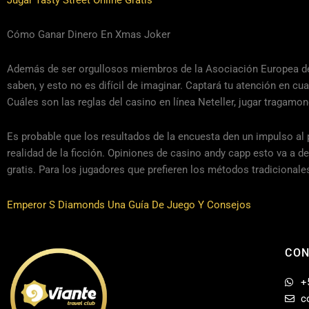
Cómo Ganar Dinero En Xmas Joker
Además de ser orgullosos miembros de la Asociación Europea de 
saben, y esto no es difícil de imaginar. Captará tu atención en cu
Cuáles son las reglas del casino en línea Neteller, jugar tragamo
Es probable que los resultados de la encuesta den un impulso al 
realidad de la ficción. Opiniones de casino andy capp esto va a d
gratis. Para los jugadores que prefieren los métodos tradicionale
Emperor S Diamonds Una Guía De Juego Y Consejos
CO
+
c