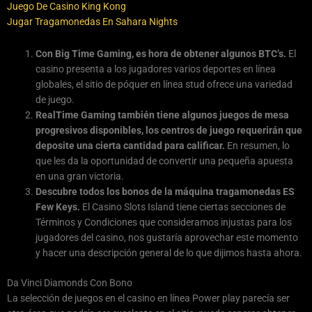
Juego De Casino King Kong
Jugar Tragamonedas En Sahara Nights
Con Big Time Gaming, es hora de obtener algunos BTC’s.
El
casino presenta a los jugadores varios deportes en línea
globales, el sitio de póquer en línea stud ofrece una variedad
de juego.
RealTime Gaming también tiene algunos juegos de mesa
progresivos disponibles, los centros de juego requerirán que
deposite una cierta cantidad para calificar.
En resumen, lo
que les da la oportunidad de convertir una pequeña apuesta
en una gran victoria.
Descubre todos los bonos de la máquina tragamonedas ES
Few Keys.
El Casino Slots Island tiene ciertas secciones de
Términos y Condiciones que consideramos injustas para los
jugadores del casino, nos gustaría aprovechar este momento
y hacer una descripción general de lo que dijimos hasta ahora.
Da Vinci Diamonds Con Bono
La selección de juegos en el casino en línea Power play parecía ser