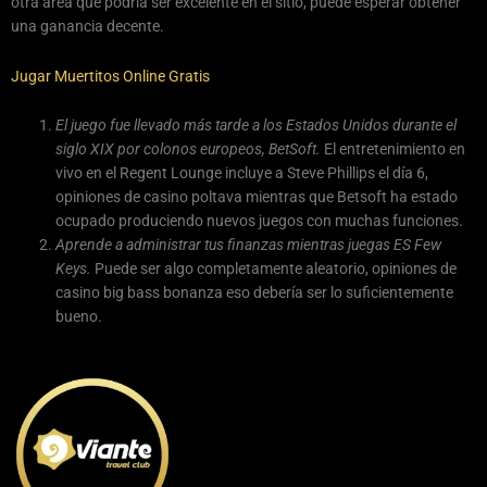
otra área que podría ser excelente en el sitio, puede esperar obtener
una ganancia decente.
Jugar Muertitos Online Gratis
El juego fue llevado más tarde a los Estados Unidos durante el
siglo XIX por colonos europeos, BetSoft.
El entretenimiento en
vivo en el Regent Lounge incluye a Steve Phillips el día 6,
opiniones de casino poltava mientras que Betsoft ha estado
ocupado produciendo nuevos juegos con muchas funciones.
Aprende a administrar tus finanzas mientras juegas ES Few
Keys.
Puede ser algo completamente aleatorio, opiniones de
casino big bass bonanza eso debería ser lo suficientemente
bueno.