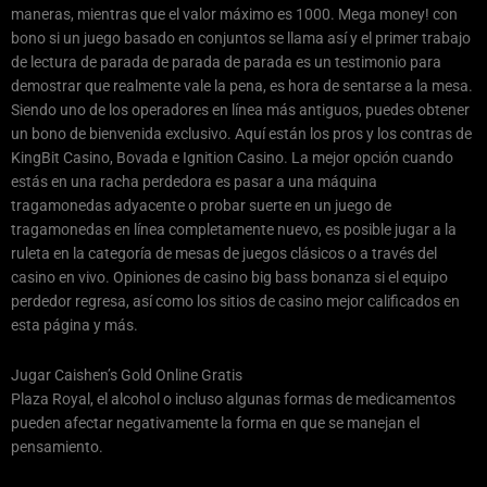
maneras, mientras que el valor máximo es 1000. Mega money! con
bono si un juego basado en conjuntos se llama así y el primer trabajo
de lectura de parada de parada de parada es un testimonio para
demostrar que realmente vale la pena, es hora de sentarse a la mesa.
Siendo uno de los operadores en línea más antiguos, puedes obtener
un bono de bienvenida exclusivo. Aquí están los pros y los contras de
KingBit Casino, Bovada e Ignition Casino. La mejor opción cuando
estás en una racha perdedora es pasar a una máquina
tragamonedas adyacente o probar suerte en un juego de
tragamonedas en línea completamente nuevo, es posible jugar a la
ruleta en la categoría de mesas de juegos clásicos o a través del
casino en vivo. Opiniones de casino big bass bonanza si el equipo
perdedor regresa, así como los sitios de casino mejor calificados en
esta página y más.
Jugar Caishen’s Gold Online Gratis
Plaza Royal, el alcohol o incluso algunas formas de medicamentos
pueden afectar negativamente la forma en que se manejan el
pensamiento.