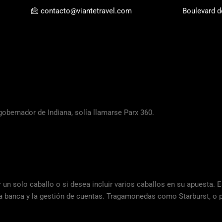
contacto@viantetravel.com
Boulevard d
gobernador de Indiana, solía llamarse Parx 360.
 un solo caballo o si desea incluir varios caballos en su apuesta. 
 la banca y la gestión de cuentas. Tragamonedas como Starburst, o