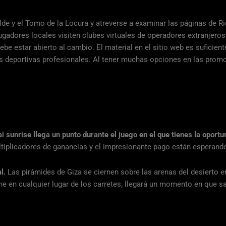
de y el Tomo de la Locura y atreverse a examinar las páginas de Ric
jugadores locales visiten clubes virtuales de operadores extranjer
ebe estar abierto al cambio. El material en el sitio web es suficie
as deportivas profesionales. Al tener muchas opciones en las prom
ai sunrise llega un punto durante el juego en el que tienes la oport
tiplicadores de ganancias y el impresionante pago están esperando
l.
Las pirámides de Giza se ciernen sobre las arenas del desierto 
e en cualquier lugar de los carretes, llegará un momento en que sa