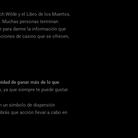
h Wilde y el Libro de los Muertos,
os. Muchas personas terminan
nte para darme la información que
ociones de casino que se ofrecen,
unidad de ganar más de lo que
, ya que siempre te puede gustar.
en un símbolo de dispersión
brás que acción llevar a cabo en