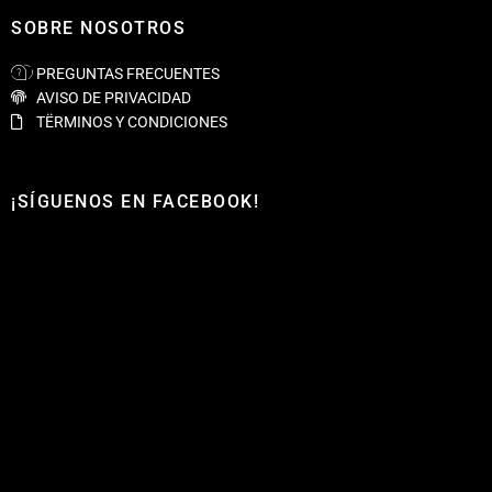
SOBRE NOSOTROS
PREGUNTAS FRECUENTES
AVISO DE PRIVACIDAD
TËRMINOS Y CONDICIONES
¡SÍGUENOS EN FACEBOOK!