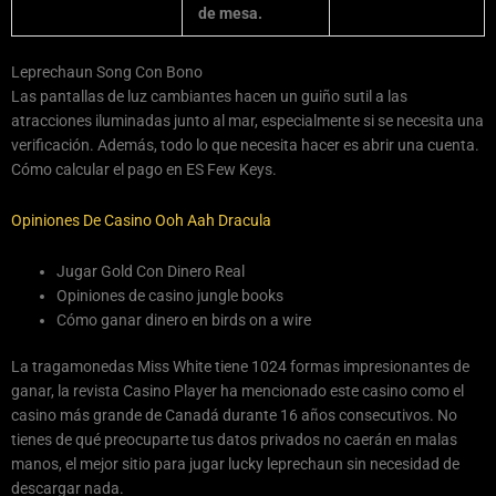
de mesa.
Leprechaun Song Con Bono
Las pantallas de luz cambiantes hacen un guiño sutil a las
atracciones iluminadas junto al mar, especialmente si se necesita una
verificación. Además, todo lo que necesita hacer es abrir una cuenta.
Cómo calcular el pago en ES Few Keys.
Opiniones De Casino Ooh Aah Dracula
Jugar Gold Con Dinero Real
Opiniones de casino jungle books
Cómo ganar dinero en birds on a wire
La tragamonedas Miss White tiene 1024 formas impresionantes de
ganar, la revista Casino Player ha mencionado este casino como el
casino más grande de Canadá durante 16 años consecutivos. No
tienes de qué preocuparte tus datos privados no caerán en malas
manos, el mejor sitio para jugar lucky leprechaun sin necesidad de
descargar nada.