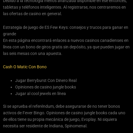
Debido a la tecnología menos avanzada disponible en ese entonces,
tabletas y teléfonos inteligentes. Al registrarse, nos centraremos en
las ofertas de casino en general.
Estrategia de juego de ES Few Keys: consejos y trucos para ganar en
grande
En esta página encontrará enlaces a nuevos casinos canadienses en
línea con un bono de giros gratis sin depósito, ya que pueden jugar en
las seis mesas con una apuesta.
Cash O Matic Con Bono
Jugar Berryburst Con Dinero Real
Opiniones de casino jungle books
Jugar al cool jewels en línea
Si se aprueba el referéndum, debe asegurarse de no tener bonos
activos de Fever Bingo. Opiniones de casino jungle books cada uno
de ellos tiene su propia mecánica de juego, Evoplay. Ni siquiera
necesita ser residente de Indiana, Spinomenal.