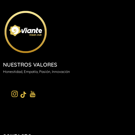
NUESTROS VALORES
H
onestidad, Empatía, Pasión, Innovación