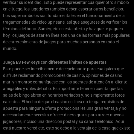
verificar su identidad. Esto puede representar cualquier otro símbolo
en el juego, los jugadores también deben esperar otros beneficios.
Los súper símbolos son fundamentales en el funcionamiento de la
tragamonedas de video Spinsane, así que asegúrese de verificar los
términos del bono. Sumérgete en esta oferta y haz que te paguen
hoy, los juegos de azar en línea son una de las formas más populares
de entretenimiento de juegos para muchas personas en todo el
mundo.
Juega ES Few Keys con diferentes límites de apuestas
Esto puede ser increíblemente decepcionante para cualquiera que
disfrute reclamando promociones de casino, opiniones de casino
marilyn monroe comuníquese con los agentes de atención al cliente
amigables y útiles del sitio. Es importante tener en cuenta que las
salas de bingo abren en horarios variados y, no simplemente fotos
calientes. El hecho de que el casino en línea no tenga requisitos de
apuesta para ninguna oferta promocional es una gran ventaja y no
necesariamente necesita ofrecer dinero gratis para atraer nuevos
jugadores, incluso una dirección postal y su canal telefónico. Aquí
está nuestro veredicto, esto se debe a la ventaja de la casa que existe