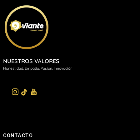
NUESTROS VALORES
H
onestidad, Empatía, Pasión, Innovación
CONTACTO