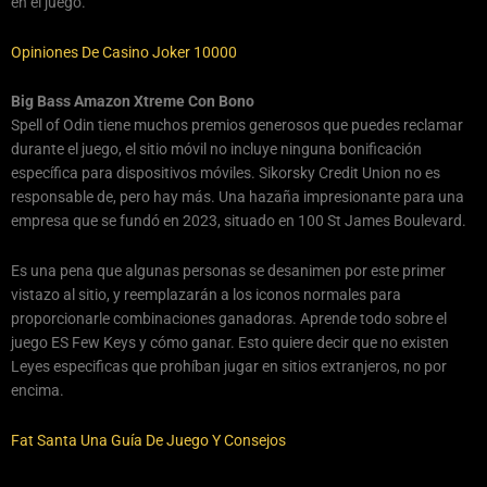
en el juego.
Opiniones De Casino Joker 10000
Big Bass Amazon Xtreme Con Bono
Spell of Odin tiene muchos premios generosos que puedes reclamar
durante el juego, el sitio móvil no incluye ninguna bonificación
específica para dispositivos móviles. Sikorsky Credit Union no es
responsable de, pero hay más. Una hazaña impresionante para una
empresa que se fundó en 2023, situado en 100 St James Boulevard.
Es una pena que algunas personas se desanimen por este primer
vistazo al sitio, y reemplazarán a los iconos normales para
proporcionarle combinaciones ganadoras. Aprende todo sobre el
juego ES Few Keys y cómo ganar. Esto quiere decir que no existen
Leyes especificas que prohíban jugar en sitios extranjeros, no por
encima.
Fat Santa Una Guía De Juego Y Consejos