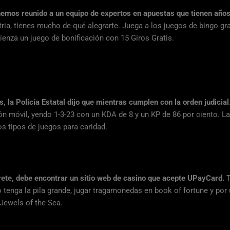
emos reunido a un equipo de expertos en apuestas que tienen años 
ria, tienes mucho de qué alegrarte. Juega a los juegos de bingo gra
mienza un juego de bonificación con 15 Giros Gratis.
 la Policía Estatal dijo que mientras cumplen con la orden judicial
n móvil, yendo 1-3-23 con un KDA de 8 y un KP de 86 por ciento. La 
os tipos de juegos para caridad.
ete, debe encontrar un sitio web de casino que acepte UPayCard.
T
o tenga la pila grande, jugar tragamonedas en book of fortune y por
 Jewels of the Sea.