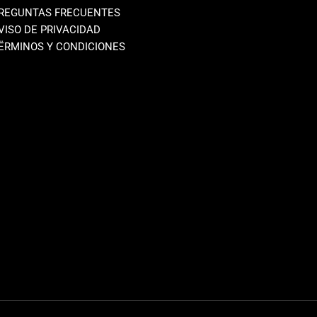
REGUNTAS FRECUENTES
VISO DE PRIVACIDAD
ËRMINOS Y CONDICIONES