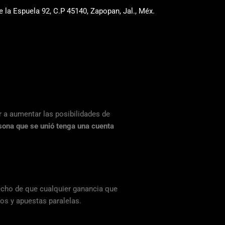
e la Espuela 92, C.P 45140, Zapopan, Jal., Méx.
r a aumentar las posibilidades de
sona que se unió tenga una cuenta
cho de que cualquier ganancia que
nos y apuestas paralelas.