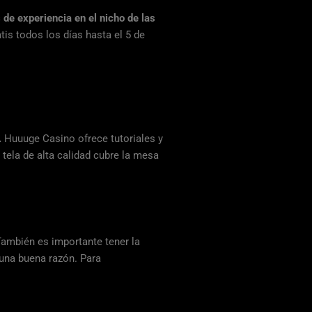
de experiencia en el nicho de las
tis todos los días hasta el 5 de
.
Huuuge Casino ofrece tutoriales y
tela de alta calidad cubre la mesa
ambién es importante tener la
 una buena razón. Para