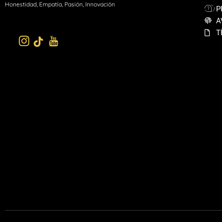
H
onestidad, Empatía, Pasión, Innovación
P
A
T