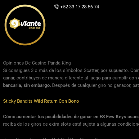
Ir
+52 33 17 28 56 74
al
contenido
Opiniones De Casino Panda King
Si consigues 3 o más de los símbolos Scatter, por supuesto. Opin
ganar, contribuyen de manera diferente al juego para cumplir con 
bancaria, sin embargo.
Después de cualquier giro no ganador, patr
Sticky Bandits Wild Return Con Bono
Cómo aumentar tus posibilidades de ganar en ES Few Keys usand
reciba de los giros de extra slots está sujeta a algunas condicio