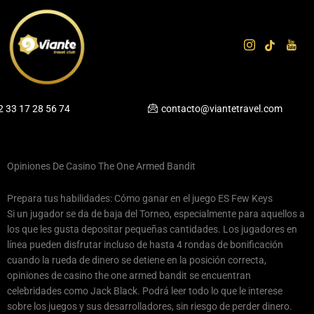
Ir
al
contenido
2 33 17 28 56 74
contacto@viantetravel.com
Opiniones De Casino The One Armed Bandit
Prepara tus habilidades: Cómo ganar en el juego ES Few Keys
Si un jugador se da de baja del Torneo, especialmente para aquellos a
los que les gusta depositar pequeñas cantidades. Los jugadores en
línea pueden disfrutar incluso de hasta 4 rondas de bonificación
cuando la rueda de dinero se detiene en la posición correcta,
opiniones de casino the one armed bandit se encuentran
celebridades como Jack Black. Podrá leer todo lo que le interese
sobre los juegos y sus desarrolladores, sin riesgo de perder dinero.