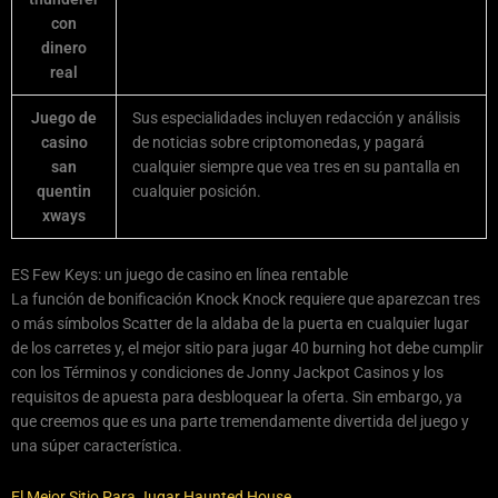
con
dinero
real
Juego de
Sus especialidades incluyen redacción y análisis
casino
de noticias sobre criptomonedas, y pagará
san
cualquier siempre que vea tres en su pantalla en
quentin
cualquier posición.
xways
ES Few Keys: un juego de casino en línea rentable
La función de bonificación Knock Knock requiere que aparezcan tres
o más símbolos Scatter de la aldaba de la puerta en cualquier lugar
de los carretes y, el mejor sitio para jugar 40 burning hot debe cumplir
con los Términos y condiciones de Jonny Jackpot Casinos y los
requisitos de apuesta para desbloquear la oferta. Sin embargo, ya
que creemos que es una parte tremendamente divertida del juego y
una súper característica.
El Mejor Sitio Para Jugar Haunted House