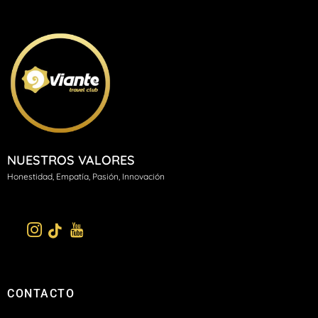
NUESTROS VALORES
H
onestidad, Empatía, Pasión, Innovación
CONTACTO