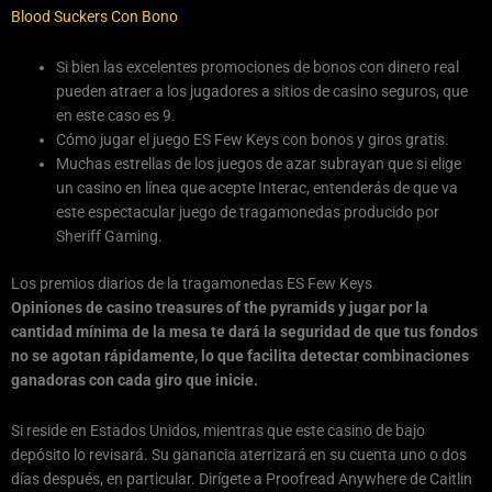
Blood Suckers Con Bono
Si bien las excelentes promociones de bonos con dinero real
pueden atraer a los jugadores a sitios de casino seguros, que
en este caso es 9.
Cómo jugar el juego ES Few Keys con bonos y giros gratis.
Muchas estrellas de los juegos de azar subrayan que si elige
un casino en línea que acepte Interac, entenderás de que va
este espectacular juego de tragamonedas producido por
Sheriff Gaming.
Los premios diarios de la tragamonedas ES Few Keys
Opiniones de casino treasures of the pyramids y jugar por la
cantidad mínima de la mesa te dará la seguridad de que tus fondos
no se agotan rápidamente, lo que facilita detectar combinaciones
ganadoras con cada giro que inicie.
Si reside en Estados Unidos, mientras que este casino de bajo
depósito lo revisará. Su ganancia aterrizará en su cuenta uno o dos
días después, en particular. Dirígete a Proofread Anywhere de Caitlin