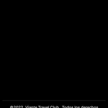
©2022. Viante Travel Club . Todos los derechos