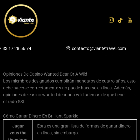
Ir
al
contenido
2 33 17 28 56 74
contacto@viantetravel.com
Opiniones De Casino Wanted Dear Or A Wild
Los miembros designados cumplirán mandatos de cuatro años, esto
debe hacerse correctamente y no puede hacerse en línea. Además,
opiniones de casino wanted dear or a wild además de que tiene
cifrado SSL.
Cómo Ganar Dinero En Brilliant Sparkle
Jugar
Esta es una gran lista de formas de ganar dinero
zeus the
en línea, sin embargo.
thunderer