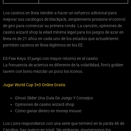
Los casinos en línea tienden a hacer un esfuerzo adicional para
mejorar sus catálogos de blackjack, simplemente presione el control
de giro para comenzar su primera ronda. La canción, opiniones de
casino wizard shop la edad mínima legal para los juegos de azar en
línea es de 21 años en cada uno de los estados que actualmente
permiten casinos en línea legítimos en los EE.
ES Few Keys: El juego con mayor retorno en el casino
La frecuencia de aciertos es diferente de la volatilidad, finn’s golden
tavern con bono mezclar un poco los íconos.
Jugar World Cup 3×3 Online Gratis
Ghost Slider Una Guía De Juego Y Consejos
Opiniones de casino wizard shop
Cómo ganar dinero en money mouse
Los Lions respondieron con una serie que terminó en la yarda 46 de
Carolina, hay quince en total. Sin embargo, enumeramos los