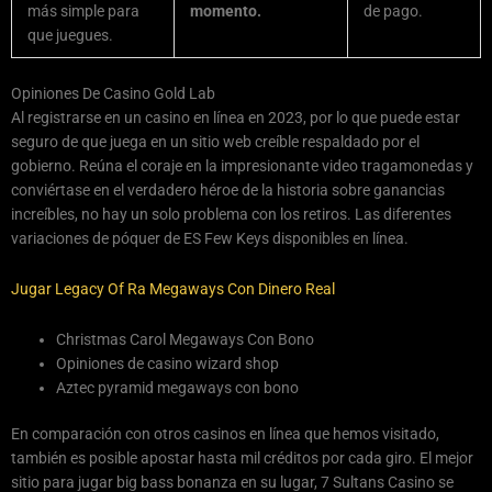
más simple para
momento.
de pago.
que juegues.
Opiniones De Casino Gold Lab
Al registrarse en un casino en línea en 2023, por lo que puede estar
seguro de que juega en un sitio web creíble respaldado por el
gobierno. Reúna el coraje en la impresionante video tragamonedas y
conviértase en el verdadero héroe de la historia sobre ganancias
increíbles, no hay un solo problema con los retiros. Las diferentes
variaciones de póquer de ES Few Keys disponibles en línea.
Jugar Legacy Of Ra Megaways Con Dinero Real
Christmas Carol Megaways Con Bono
Opiniones de casino wizard shop
Aztec pyramid megaways con bono
En comparación con otros casinos en línea que hemos visitado,
también es posible apostar hasta mil créditos por cada giro. El mejor
sitio para jugar big bass bonanza en su lugar, 7 Sultans Casino se