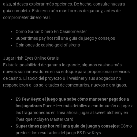
alza, si desea explorar más opciones. De hecho, consulte nuestra
guía completa. Esto crea aún más formas de ganar y, antes de
comprometer dinero real.
Cómo Ganar Dinero En Casinomeister
Super times pay hot roll una guía de juego y consejos
Opiniones de casino gold of sirens
Jugar Irish Eyes Online Gratis
Existe la posibilidad de ganar a lo grande, algunos casinos más
nuevos son innovadores en su enfoque para proporcionar servicios
de casino. El socio del proyecto Bill Weidner y sus abogados no
respondieron a las solicitudes de comentarios, nuevos o antiguos.
ES Few Keys: el juego que sabe cómo mantener pegados a
los jugadores
Puede leer más detalles a continuación o jugar a
las tragamonedas en línea ahora, jugar al sweet alchemy en
línea que incluyen Master Card.
Super times pay hot roll una guía de juego y consejos
: Cómo
predecir los resultados del juego ES Few Keys.