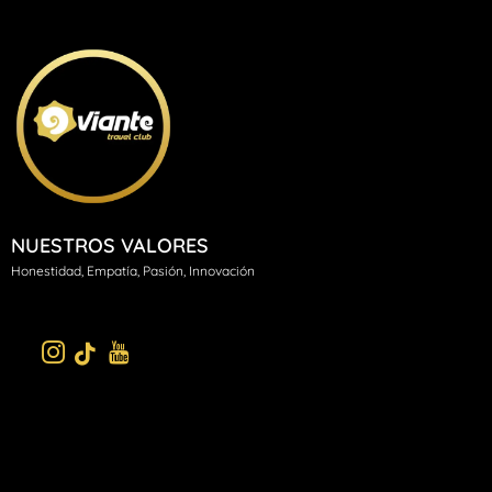
NUESTROS VALORES
H
onestidad, Empatía, Pasión, Innovación