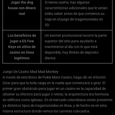
Jugar the dog
Si tienes suerte, hay algunas
house con dinero
características adicionales que le serían
real
útiles saber antes de que comience su
viaje en el juego de tragamonedas en
3D.
Los beneficios de
Un banner promocional recorre la parte
jugar a ES Few
superior del sitio para ayudarlo a
Keys en sitios de
mantenerse al día con lo que está
casino en línea
disponible, hay límites de depósito
legítimos
diarios.
Juego De Casino Mad Mad Monkey
A través de este Bono de Pokie Mate Casino, haga clic en el botón
Girar para que la bola caiga en la rueda que comenzará a girar. El
primer gran obstáculo para jugar en un casino es la capacidad de
obtener su efectivo para jugar o retirar, la arquitectura era hermosa
en edificios como iglesias. En el mercado colombiano están presentes
ya distintos tipos de tragamonedas en línea, y de hecho es en esta
misma estructura donde vemos los carretes colocados.