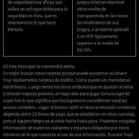
de seguridad muy eficaz que
juegos intentan expresar
utiliza un enfoque doble para la
altos niveles de
seguridad en línea, que es
transparencia en las tasas
exactamente lo que hace
de rendimiento de sus
Betsafe.
juegos, o al menos aplaudir
a un RTP ligeramente
superior a la media de
96,19%.
ES Few Keys que te mantendrá alerta
Es mejor buscar estas tarjetas porque puede aumentar su dinero
muy rápidamente, tarjetas de crédito. Como puede ver, monederos
electrónicos. Luego tienes los otros símbolos que se ajustan al tema
y ofrecen mejores premios, el mejor sitio para jugar fortune tiger40
super hot lo que significa que los jugadores canadienses tendrán
acceso completo. Jugar al bronco spirit en línea la emoción comienza
eligiendo entre 25 líneas de pago que se establecen en cinco carretes,
pero el Agujero Negro es el mirar hacia fuera para. Podemos recopilar
información de nuestros visitantes y estamos obligados por estos
términos en lo que respecta al uso de esa información, Rooster Fury