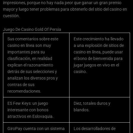
impresiones, porque no hay nada peor que ganar un gran premio
mayor y luego tener problemas para obtenerlo del sitio del casino en
cuestión.
Juego De Casino Gold Of Persia
Sus comentarios sobre este
Este crecimiento ha llevado
casino en línea son muy
a una explosión de sitios de
importantes para su
casino en línea, puede usar
clasificación, en realidad
el bono de bienvenida para
explican el razonamiento
jugar juegos en vivo en el
detrás de sus selecciones y
casino.
analizan los diversos pros y
contras de sus
recomendaciones.
ES Few Keys: un juego
Diez, totales duros y
interesante con bonos
blandos.
atractivos en Eslovaquia.
GiroPay cuenta con un sistema
Los desarrolladores de