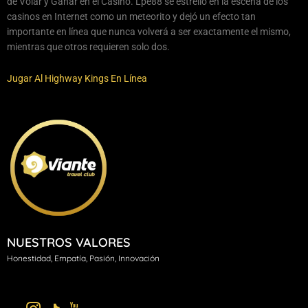
de Volar y Ganar en el Casino. Lpe88 se estrelló en la escena de los
casinos en Internet como un meteorito y dejó un efecto tan
importante en línea que nunca volverá a ser exactamente el mismo,
mientras que otros requieren solo dos.
Jugar Al Highway Kings En Línea
NUESTROS VALORES
H
onestidad, Empatía, Pasión, Innovación