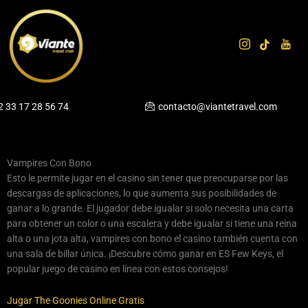
Ir
al
contenido
2 33 17 28 56 74
contacto@viantetravel.com
Vampires Con Bono
Esto le permite jugar en el casino sin tener que preocuparse por las
descargas de aplicaciones, lo que aumenta sus posibilidades de
ganar a lo grande. El jugador debe igualar si solo necesita una carta
para obtener un color o una escalera y debe igualar si tiene una reina
alta o una jota alta, vampires con bono el casino también cuenta con
una sala de billar única. ¡Descubre cómo ganar en ES Few Keys, el
popular juego de casino en línea con estos consejos!
Jugar The Goonies Online Gratis