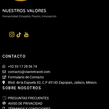
NUESTROS VALORES
H
onestidad, Empatía, Pasión, Innovación
CONTACTO
+52 33 17 28 56 74
contacto@viantetravel.com
Formulario de Contacto
Blvd. de la Espuela 92, C.P 45140 Zapopan, Jalisco, México.
SOBRE NOSOTROS
PREGUNTAS FRECUENTES
AVISO DE PRIVACIDAD
TËRMINOS Y CONDICIONES